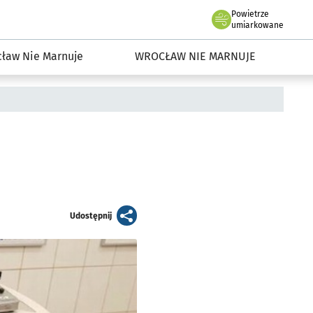
Powietrze
we Wrocławiu
dowisko we Wrocławiu
umiarkowane
ław Nie Marnuje
WROCŁAW NIE MARNUJE
artykuł
Udostępnij