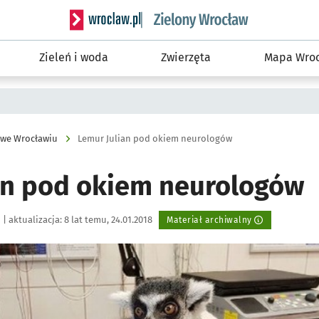
Serwis informacyjny wroclaw.pl podserwis: Śro
Zieleń i woda
Zwierzęta
Mapa Wroc
 we Wrocławiu
Lemur Julian pod okiem neurologów
an pod okiem neurologów
|
aktualizacja:
8 lat temu, 24.01.2018
Materiał archiwalny