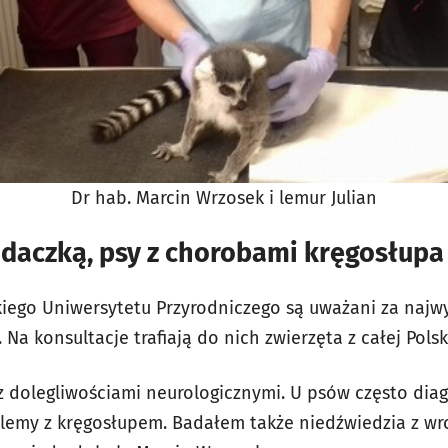
Dr hab. Marcin Wrzosek i lemur Julian
adaczką, psy z chorobami kręgosłupa
iego Uniwersytetu Przyrodniczego są uważani za najwy
. Na konsultacje trafiają do nich zwierzęta z całej Polsk
y z dolegliwościami neurologicznymi. U psów często di
lemy z kręgosłupem. Badałem także niedźwiedzia z wr