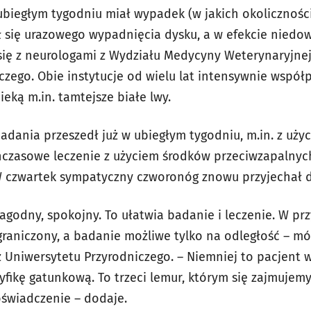
 ubiegłym tygodniu miał wypadek (w jakich okolicznośc
 się urazowego wypadnięcia dysku, a w efekcie niedo
się z neurologami z Wydziału Medycyny Weterynaryjne
zego. Obie instytucje od wielu lat intensywnie współpr
eką m.in. tamtejsze białe lwy.
badania przeszedł już w ubiegłym tygodniu, m.in. z uż
czasowe leczenie z użyciem środków przeciwzapalnyc
W czwartek sympatyczny czworonóg znowu przyjechał 
 łagodny, spokojny. To ułatwia badanie i leczenie. W pr
graniczony, a badanie możliwe tylko na odległość – mó
z Uniwersytetu Przyrodniczego. – Niemniej to pacjent 
yfikę gatunkową. To trzeci lemur, którym się zajmujem
świadczenie – dodaje.