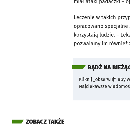
miał ataki padaczki – 
Leczenie w takich prz
opracowano specjalne sp
korzystają ludzie. – Le
pozwalamy im również z
BĄDŹ NA BIEŻĄ
Kliknij „obserwuj”, aby 
Najciekawsze wiadomośc
ZOBACZ TAKŻE