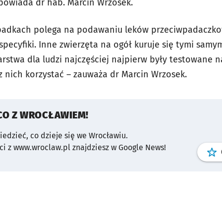
opowiada dr hab. Marcin Wrzosek.
ypadkach polega na podawaniu leków przeciwpadaczko
ecyfiki. Inne zwierzęta na ogół kuruje się tymi samym
karstwa dla ludzi najczęściej najpierw były testowane n
 nich korzystać – zauważa dr Marcin Wrzosek.
CO Z WROCŁAWIEM!
wiedzieć, co dzieje się we Wrocławiu.
i z www.wroclaw.pl znajdziesz w Google News!