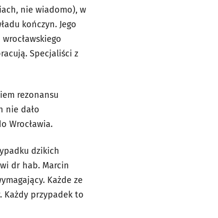
iach, nie wiadomo), w
władu kończyn. Jego
j wrocławskiego
acują. Specjaliści z
yciem rezonansu
h nie dało
do Wrocławia.
zypadku dzikich
wi dr hab. Marcin
wymagający. Każde ze
y. Każdy przypadek to