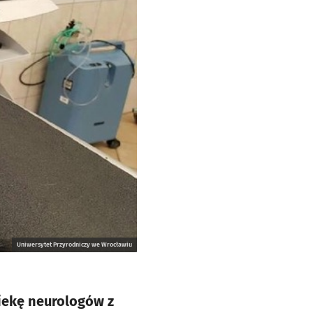
Uniwersytet Przyrodniczy we Wrocławiu
iekę neurologów z