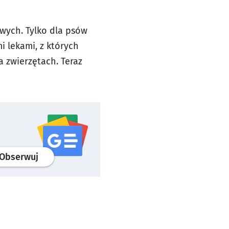
wych. Tylko dla psów
i lekami, z których
a zwierzętach. Teraz
profil
google news
serwisu wroclaw.pl
Obserwuj