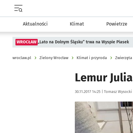
Menu główne portalu wroclaw.pl
Aktualności
Klimat
Powietrze
WROCŁAW
„Lato na Dolnym Śląsku” trwa na Wyspie Piasek
wroclaw.pl
Zielony Wrocław
Klimat i przyroda
Zwierzęta
Lemur Juli
Data publikacji:
Autor:
30.11.2017 14:25 |
Tomasz Wysocki
Kliknij, aby powiększyć