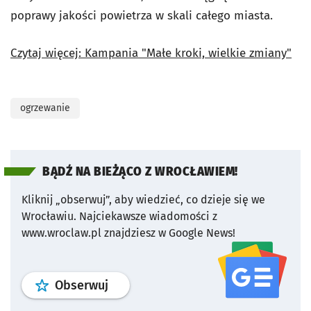
poprawy jakości powietrza w skali całego miasta.
Czytaj więcej: Kampania "Małe kroki, wielkie zmiany"
ogrzewanie
BĄDŹ NA BIEŻĄCO Z WROCŁAWIEM!
Kliknij „obserwuj”, aby wiedzieć, co dzieje się we
Wrocławiu.
Najciekawsze wiadomości z
www.wroclaw.pl znajdziesz w Google News!
profil
google news
serwisu wroclaw
Obserwuj