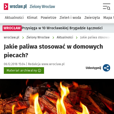
Serwis informacyjny wroclaw.pl podserwis: Środowisko we 
Menu
Aktualności
Klimat
Powietrze
Zieleń i woda
Zwierzęta
Mapa 
WROCŁAW
Przysięga w 10 Wrocławskiej Brygadzie Łączności
wroclaw.pl
Zielony Wrocław
Aktualności
Jakie paliwa stosować
Jakie paliwa stosować w domowych
piecach?
Data publikacji:
Autor:
06.12.2018 15:04 |
Redakcja www.wroclaw.pl
artykuł
Udostępnij
Materiał archiwalny
Kliknij, aby powiększyć