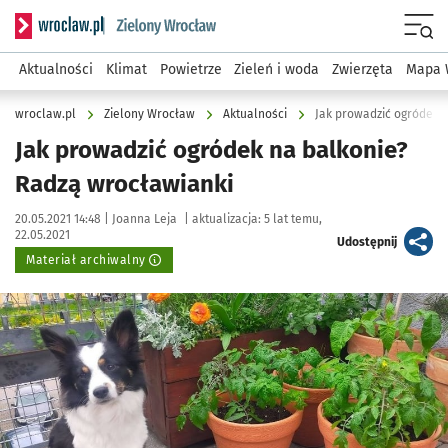
Serwis informacyjny wroclaw.pl podserwis: Środowisko we 
Menu
Aktualności
Klimat
Powietrze
Zieleń i woda
Zwierzęta
Mapa 
wroclaw.pl
Zielony Wrocław
Aktualności
Jak prowadzić ogródek 
Jak prowadzić ogródek na balkonie?
Radzą wrocławianki
Data publikacji:
Autor:
20.05.2021 14:48 |
Joanna Leja
|
aktualizacja:
5 lat temu,
22.05.2021
artykuł
Udostępnij
Materiał archiwalny
Kliknij, aby powiększyć