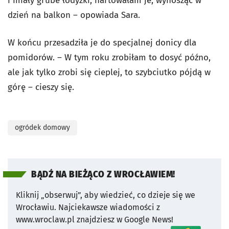
i miały grube łodyżki, hartowałam je, wynosząc w
dzień na balkon – opowiada Sara.
W końcu przesadziła je do specjalnej donicy dla
pomidorów. – W tym roku zrobiłam to dosyć późno,
ale jak tylko zrobi się cieplej, to szybciutko pójdą w
górę – cieszy się.
ogródek domowy
BĄDŹ NA BIEŻĄCO Z WROCŁAWIEM!
Kliknij „obserwuj”, aby wiedzieć, co dzieje się we
Wrocławiu.
Najciekawsze wiadomości z
www.wroclaw.pl znajdziesz w Google News!