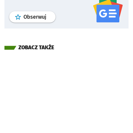
profil
google news
serwisu wroclaw
Obserwuj
ZOBACZ TAKŻE