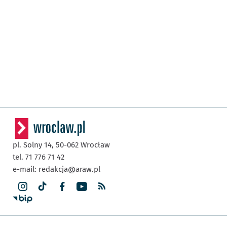
pl. Solny 14,
50-062
Wrocław
tel. 71 776 71 42
e-mail:
redakcja@araw.pl