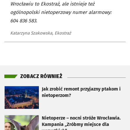
Wrocławiu to Ekostraż, ale istnieje też
ogólnopolski nietoperzowy numer alarmowy:
604 836 583.
Katarzyna Szakowska, Ekostraż
ZOBACZ RÓWNIEŻ
otworzy się w nowej karcie
Jak zrobić remont przyjazny ptakom i
nietoperzom?
otworzy się w nowej karcie
Nietoperze – nocni stróże Wrocławia.
Kampania „Zróbmy miejsce dla