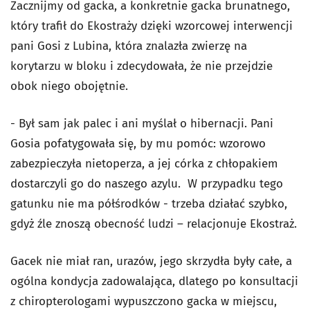
Zacznijmy od gacka, a konkretnie gacka brunatnego,
który trafił do Ekostraży dzięki wzorcowej interwencji
pani Gosi z Lubina, która znalazła zwierzę na
korytarzu w bloku i zdecydowała, że nie przejdzie
obok niego obojętnie.
- Był sam jak palec i ani myślał o hibernacji. Pani
Gosia pofatygowała się, by mu pomóc: wzorowo
zabezpieczyła nietoperza, a jej córka z chłopakiem
dostarczyli go do naszego azylu. W przypadku tego
gatunku nie ma półśrodków - trzeba działać szybko,
gdyż źle znoszą obecność ludzi – relacjonuje Ekostraż.
Gacek nie miał ran, urazów, jego skrzydła były całe, a
ogólna kondycja zadowalająca, dlatego po konsultacji
z chiropterologami wypuszczono gacka w miejscu,