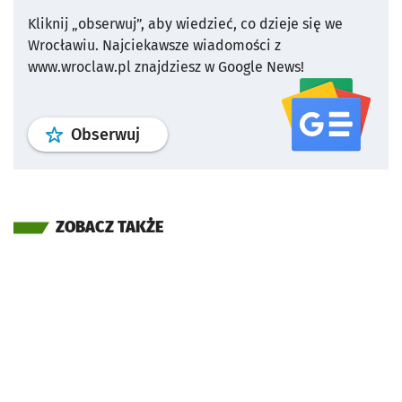
Kliknij „obserwuj”, aby wiedzieć, co dzieje się we
Wrocławiu.
Najciekawsze wiadomości z
www.wroclaw.pl znajdziesz w Google News!
profil
google news
serwisu wroclaw
Obserwuj
ZOBACZ TAKŻE