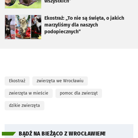
wszystkich”
otworzy się w nowej karcie
Ekostraż: „To nie są święta, o jakich
marzyliśmy dla naszych
podopiecznych”
Ekostraż
zwierzęta we Wrocławiu
zwierzęta w mieście
pomoc dla zwierząt
dzikie zwierzęta
BĄDŹ NA BIEŻĄCO Z WROCŁAWIEM!