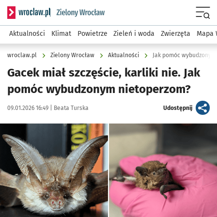
Serwis informacyjny wroclaw.pl podserwis: Środowisko we 
Menu
Aktualności
Klimat
Powietrze
Zieleń i woda
Zwierzęta
Mapa 
wroclaw.pl
Zielony Wrocław
Aktualności
Jak pomóc wybudzonym 
Gacek miał szczęście, karliki nie. Jak
pomóc wybudzonym nietoperzom?
Data publikacji:
Autor:
artykuł
09.01.2026 16:49 |
Beata Turska
Udostępnij
Kliknij, aby zobaczyć galerię