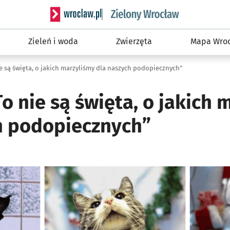
Serwis informacyjny wroclaw.pl podserwis: Śro
Zieleń i woda
Zwierzęta
Mapa Wroc
ie są święta, o jakich marzyliśmy dla naszych podopiecznych”
To nie są święta, o jakich
h podopiecznych”
ię