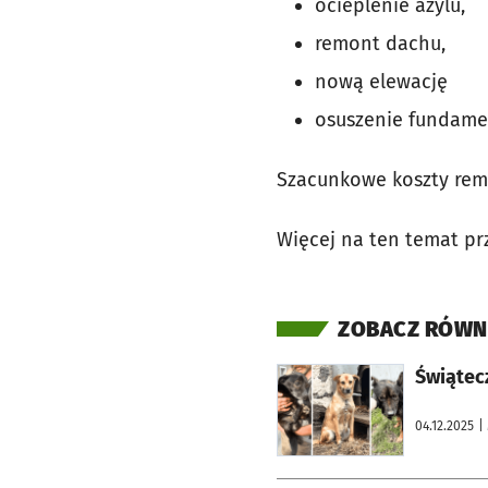
ocieplenie azylu,
remont dachu,
nową elewację
osuszenie fundam
Szacunkowe koszty remo
Więcej na ten temat prz
ZOBACZ RÓWN
otworzy się w nowej karcie
Świątec
04.12.2025
|