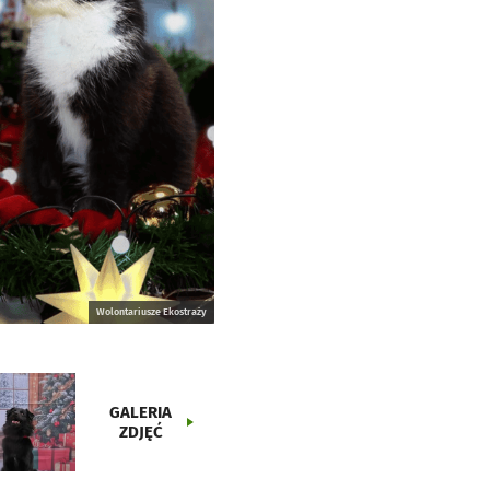
Wolontariusze Ekostraży
GALERIA
ZDJĘĆ