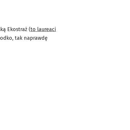
ą Ekostraż (
to laureaci
słodko, tak naprawdę