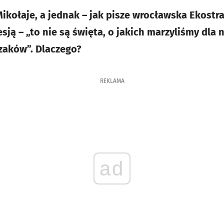
ikołaje, a jednak – jak pisze wrocławska Ekostra
ją – „to nie są święta, o jakich marzyliśmy dla 
zaków”. Dlaczego?
REKLAMA
ad