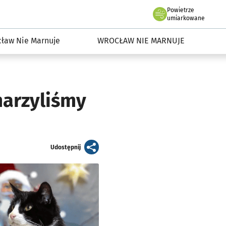
Powietrze
we Wrocławiu
dowisko we Wrocławiu
umiarkowane
ław Nie Marnuje
WROCŁAW NIE MARNUJE
 marzyliśmy
artykuł
Udostępnij