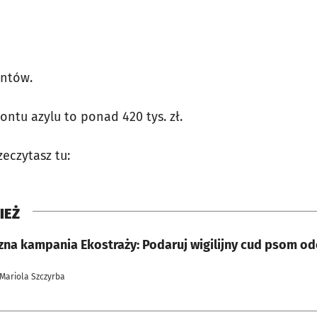
entów.
ntu azylu to ponad 420 tys. zł.
eczytasz tu:
IEŻ
zna kampania Ekostraży: Podaruj wigilijny cud psom o
 Mariola Szczyrba