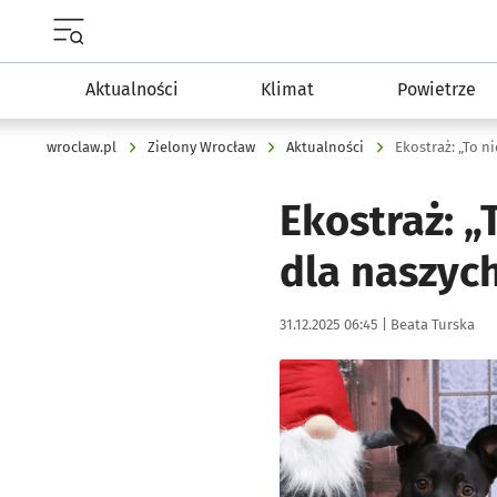
Menu główne portalu wroclaw.pl
Aktualności
Klimat
Powietrze
wroclaw.pl
Zielony Wrocław
Aktualności
Ekostraż: „To n
Ekostraż: „
dla naszyc
Data publikacji:
Autor:
31.12.2025 06:45 |
Beata Turska
Kliknij, aby zobaczyć galer