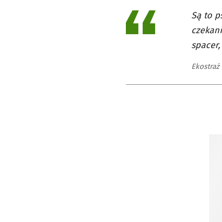
Są to p
czekani
spacer,
Ekostraż