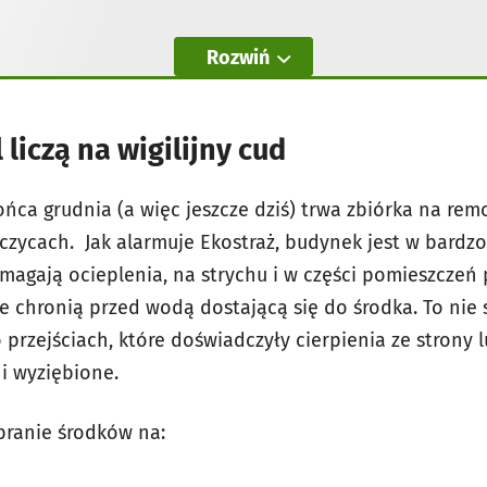
Rozwiń
liczą na wigilijny cud
ca grudnia (a więc jeszcze dziś) trwa zbiórka na remo
jczycach. Jak alarmuje Ekostraż, budynek jest w bardzo
agają ocieplenia, na strychu i w części pomieszczeń p
nie chronią przed wodą dostającą się do środka. To ni
 przejściach, które doświadczyły cierpienia ze strony l
i wyziębione.
branie środków na: