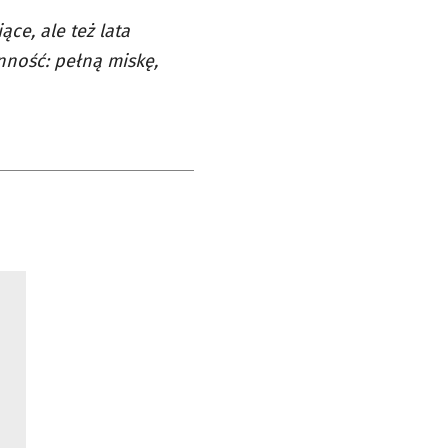
ące, ale też lata
nność: pełną miskę,