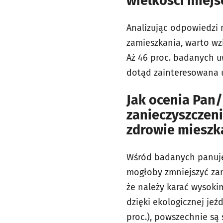
wielkości miej
Analizując odpowiedzi 
zamieszkania, warto wz
Aż 46 proc. badanych uw
dotąd zainteresowana u
Jak ocenia Pan/
zanieczyszczeni
zdrowie miesz
Wśród badanych panuje 
mogłoby zmniejszyć zan
że należy karać wysoki
dzięki ekologicznej je
proc.), powszechnie są