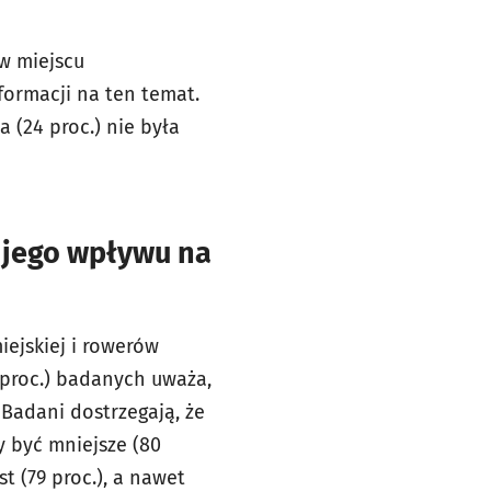
 w miejscu
formacji na ten temat.
 (24 proc.) nie była
h
i jego wpływu na
ejskiej i rowerów
proc.) badanych uważa,
Badani dostrzegają, że
 być mniejsze (80
 (79 proc.), a nawet