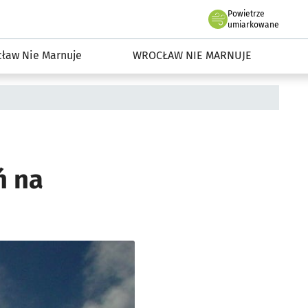
Powietrze
we Wrocławiu
dowisko we Wrocławiu
umiarkowane
ław Nie Marnuje
WROCŁAW NIE MARNUJE
ń na