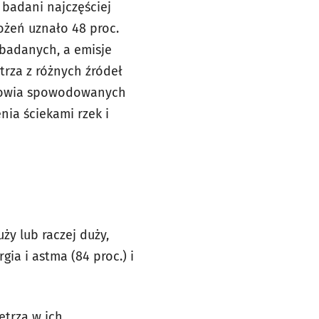
badani najczęściej
ożeń uznało 48 proc.
 badanych, a emisje
rza z różnych źródeł
zdrowia spowodowanych
ia ściekami rzek i
y lub raczej duży,
ia i astma (84 proc.) i
etrza w ich