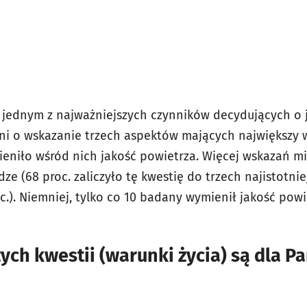
t jednym z najważniejszych czynników decydujących o j
ni o wskazanie trzech aspektów mających największy 
eniło wśród nich jakość powietrza. Więcej wskazań mi
e (68 proc. zaliczyło tę kwestię do trzech najistotnie
c.). Niemniej, tylko co 10 badany wymienił jakość pow
ych kwestii (warunki życia) są dla P