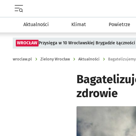
Menu główne portalu wroclaw.pl
Aktualności
Klimat
Powietrze
WROCŁAW
Przysięga w 10 Wrocławskiej Brygadzie Łączności
wroclaw.pl
Zielony Wrocław
Aktualności
Bagatelizujemy
Bagatelizu
zdrowie
Kliknij, aby powiększyć