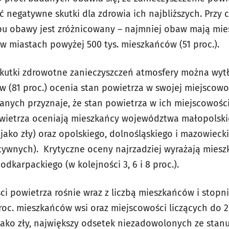
 negatywne skutki dla zdrowia ich najbliższych. Przy
pu obawy jest zróżnicowany – najmniej obaw mają miesz
w miastach powyżej 500 tys. mieszkańców (51 proc.).
kutki zdrowotne zanieczyszczeń atmosfery można wyt
 (81 proc.) ocenia stan powietrza w swojej miejscowo
anych przyznaje, że stan powietrza w ich miejscowości
powietrza oceniają mieszkańcy województwa małopolskie
 jako zły) oraz opolskiego, dolnośląskiego i mazowieck
atywnych). Krytyczne oceny najrzadziej wyrażają miesz
odkarpackiego (w kolejności 3, 6 i 8 proc.).
i powietrza rośnie wraz z liczbą mieszkańców i stop
proc. mieszkańców wsi oraz miejscowości liczących do 
jako zły, największy odsetek niezadowolonych ze stan