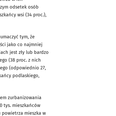
 czym odsetek osób
kańcy wsi (34 proc.),
łumaczyć tym, że
ści jako co najmniej
ach jest zły lub bardzo
go (38 proc. z nich
iego (odpowiednio 27,
kańcy podlaskiego,
niem zurbanizowania
20 tys. mieszkańców
u powietrza mieszka w