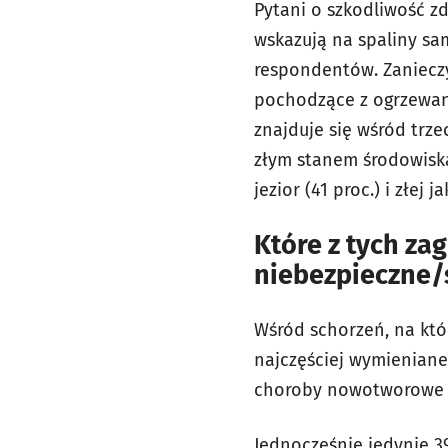
Pytani o szkodliwość z
wskazują na spaliny sa
respondentów. Zanieczy
pochodzące z ogrzewani
znajduje się wśród trz
złym stanem środowiska
jezior (41 proc.) i złej 
Które z tych za
niebezpieczne/
Wśród schorzeń, na któ
najczęściej wymieniane 
choroby nowotworowe (
Jednocześnie jedynie 3