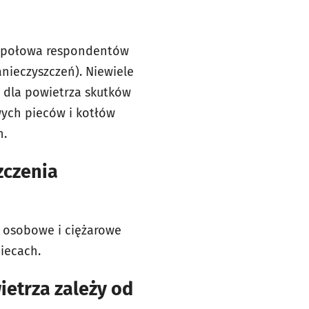
d połowa respondentów
anieczyszczeń). Niewiele
 dla powietrza skutków
wych pieców i kotłów
h.
zczenia
 osobowe i ciężarowe
iecach.
ietrza zależy od