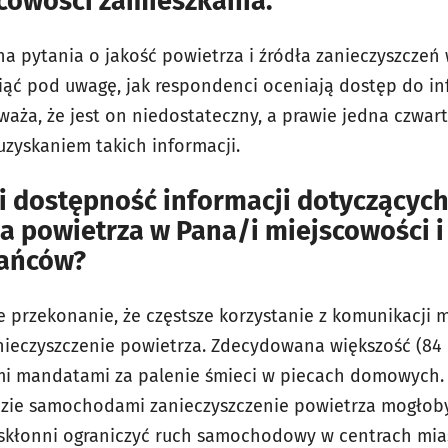
scowości zamieszkania.
na pytania o jakość powietrza i źródła zanieczyszczeń
iąć pod uwagę, jak respondenci oceniają dostęp do in
aża, że jest on niedostateczny, a prawie jedna czwarta
zyskaniem takich informacji.
i dostępność informacji dotyczącyc
a powietrza w Pana/i miejscowości 
kańców?
przekonanie, że częstsze korzystanie z komunikacji mi
ieczyszczenie powietrza. Zdecydowana większość (84 
mi mandatami za palenie śmieci w piecach domowych. 
ździe samochodami zanieczyszczenie powietrza mogłoby
 skłonni ograniczyć ruch samochodowy w centrach miast