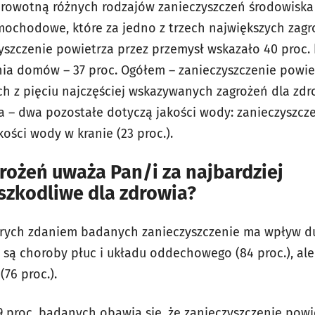
drowotną różnych rodzajów zanieczyszczeń środowiska 
mochodowe, które za jedno z trzech największych zagr
szczenie powietrza przez przemysł wskazało 40 proc.
a domów – 37 proc. Ogółem – zanieczyszczenie powiet
ech z pięciu najczęściej wskazywanych zagrożeń dla 
 – dwa pozostałe dotyczą jakości wody: zanieczyszczen
jakości wody w kranie (23 proc.).
grożeń uważa Pan/i za najbardziej
szkodliwe dla zdrowia?
rych zdaniem badanych zanieczyszczenie ma wpływ duż
są choroby płuc i układu oddechowego (84 proc.), alerg
76 proc.).
9 proc. badanych obawia się, że zanieczyszczenie powi