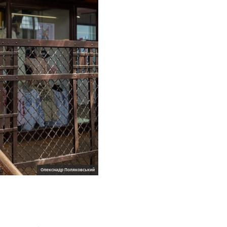
Олекснадр Поляковський