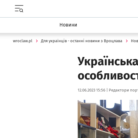
Menu główne portalu wroclaw.pl
Новини
wroclaw.pl
Для українців - останні новини з Вроцлава
Но
Українська
особливост
Data publikacji:
Autor:
12.06.2023 15:56 |
Редактори порт
Kliknij, aby zobaczyć galer
Kliknij, aby powiększyć