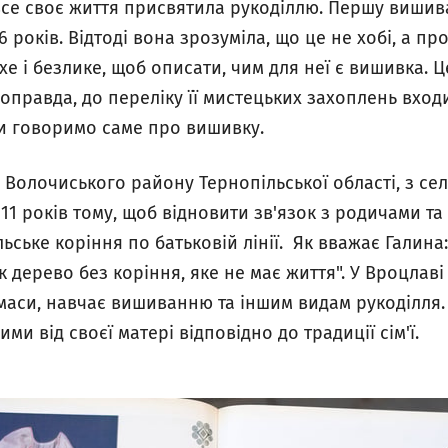
все своє життя присвятила рукоділлю. Першу вишив
 років. Відтоді вона зрозуміла, що це не хобі, а пр
хе і безлике, щоб описати, чим для неї є вишивка. 
Щоправда, до переліку її мистецьких захоплень входи
ми говоримо саме про вишивку.
 Волочиського району Тернопільської області, з с
11 років тому, щоб відновити зв'язок з родичами та
ське коріння по батьковій лінії. Як вважає Галина:
к дерево без коріння, яке не має життя". У Вроцлаві
 маси, навчає вишиванню та іншим видам рукоділля.
и від своєї матері відповідно до традиції сім'ї.