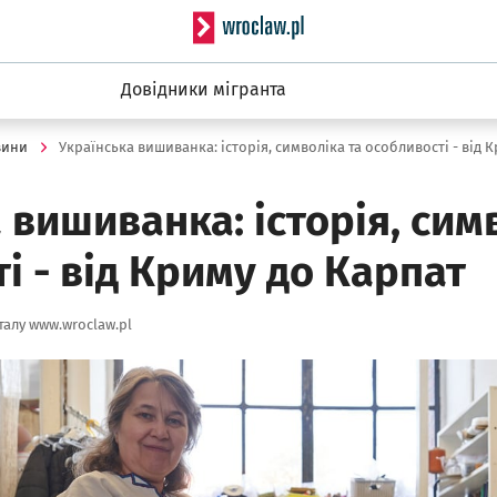
Serwis informacyjny wro
Довідники мігранта
вини
 вишиванка: історія, сим
і - від Криму до Карпат
алу www.wroclaw.pl
ię