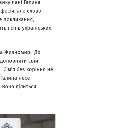
анку пані Галина
офесія, але слово
Це покликання,
ть і спів українських
ела Жизномир. До
 доповнити свій
 "Сім'я без коріння не
 Галина несе
 Вона ділиться