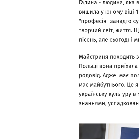
Галина - людина, яка 
вишила у юному віці-16
"професія" занадто су
творчий світ, життя. 
пісень, але сьогодні 
Майстриня походить з
Польщі вона приїхала 
родовід. Адже має поль
має майбутнього. Це я
українську культуру в
знаннями, успадкованим