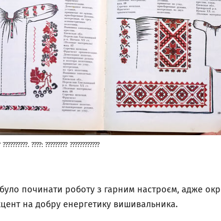
 ??????????. ????: ????????? ????????????
уло починати роботу з гарним настроєм, адже окр
кцент на добру енергетику вишивальника.