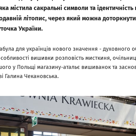
 яка містила сакральні символи та ідентичність
одавній літопис, через який можна доторкнутис
точка України.
абула для українців нового значення - духовного о
 особливості вишивки розповість мисткиня, очільни
шого у Польщі магазину-атальє вишиванок та засно
і Галина Чекановська.