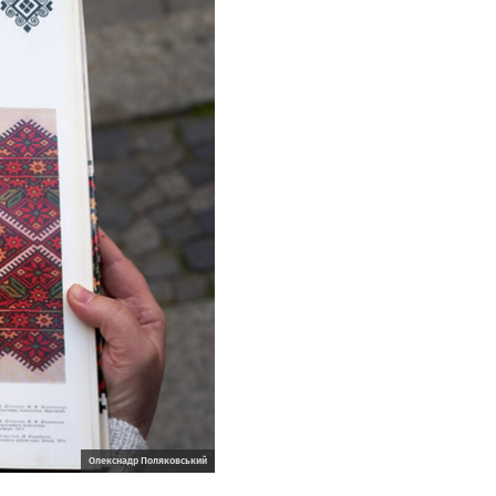
Олекснадр Поляковський