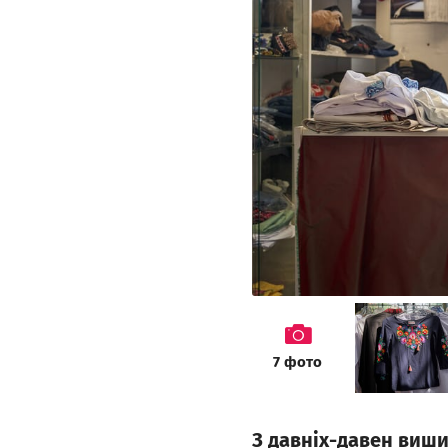
galeria
7
фото
З давніх-давен виши