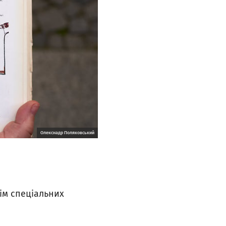
Олекснадр Поляковський
ім спеціальних