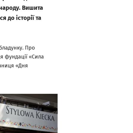
 народу. Вишита
я до історії та
бладунку. Про
ця фундації «Сила
вниця «Дня