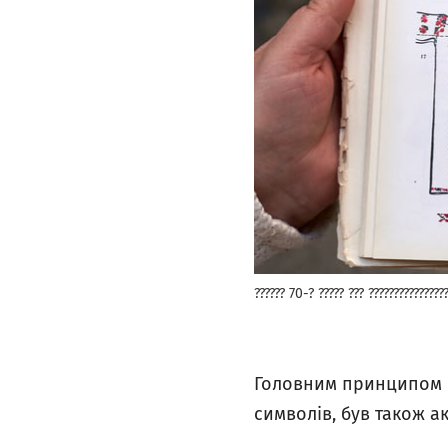
?????? 70-? ????? ??? ????????????????
Головним принципом б
символів, був також а