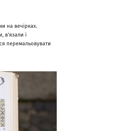
ми на вечірках.
, в'язали і
ося перемальовувати