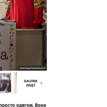
Олекснадр Поляковський
GALERIA
ZDJĘĆ
 просто одягом. Вона