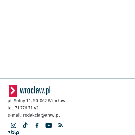
pl. Solny 14,
50-062
Wrocław
tel. 71 776 71 42
e-mail:
redakcja@araw.pl