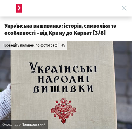
Wróć 
Serwis informacyjny wroclaw.pl
Українська вишиванка: історія, символіка та
особливості - від Криму до Карпат [3/8]
Проведіть пальцем по фотографії
Олекснадр Поляковський