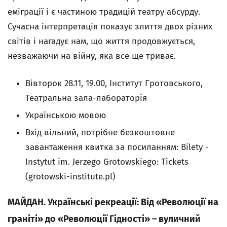
еміграції і є частиною традицій театру абсурду.
Сучасна інтерпретація показує злиття двох різних
світів і нагадує нам, що життя продовжується,
незважаючи на війну, яка все ще триває.
Вівторок 28.11, 19.00, Інститут Гротовського,
Театральна зала-лабораторія
Українською мовою
Вхід вільний, потрібне безкоштовне
завантаження квитка за посиланням: Bilety -
Instytut im. Jerzego Grotowskiego: Tickets
(grotowski-institute.pl)
МАЙДАН. Українські рекреації: Від «Революції на
граніті» до «Революції Гідності» – вуличний