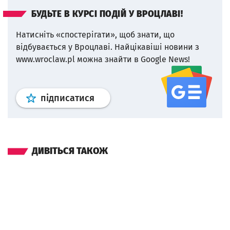
БУДЬТЕ В КУРСІ ПОДІЙ У ВРОЦЛАВІ!
Натисніть «спостерігати», щоб знати, що
відбувається у Вроцлаві.
Найцікавіші новини з
www.wroclaw.pl можна знайти в Google News!
Профіль
google news
wroclaw.p
підписатися
ДИВІТЬСЯ ТАКОЖ