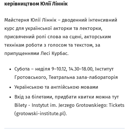
керівництвом Юлії Ліннік
Майстерня Юлії Ліннік – дводенний інтенсивний
курс для української акторки та лекторки,
присвячений ролі слова на сцені, акторським
технікам роботи з голосом та текстом, за
припущеннями Лесі Курбас.
Субота – неділя 9–10.12, 14.30–18.00, Інститут
Гротовського, Театральна зала-лабораторія
Українською та англійською мовами
Вхід за білетами, придбати квитки можна тут
Bilety - Instytut im. Jerzego Grotowskiego: Tickets
(grotowski-institute.pl).