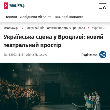
Serwis informacyjny wroclaw.pl
Menu
Новини
Довідники мігранта
Важливі контакти
wroclaw.pl
Для українців - останні новини з Вроцлава
Українська с
Українська сцена у Вроцлаві: новий
театральний простір
Data publikacji:
Autor:
artykuł
28.11.2023 11:45 |
Alona Netosova
Поділитися
Kliknij, aby powiększyć