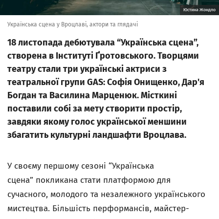
Юстина Жондло
Українська сцена у Вроцлаві, актори та глядачі
18 листопада дебютувала “Українська сцена”,
створена в Інституті Ґротовського. Творцями
театру стали три українські актриси з
театральної групи GAS: Софія Онищенко, Дар'я
Богдан та Василина Марценюк. Місткині
поставили собі за мету створити простір,
завдяки якому голос української меншини
збагатить культурні ландшафти Вроцлава.
У своєму першому сезоні “Українська
сцена” покликана стати платформою для
сучасного, молодого та незалежного українського
мистецтва. Більшість перформансів, майстер-