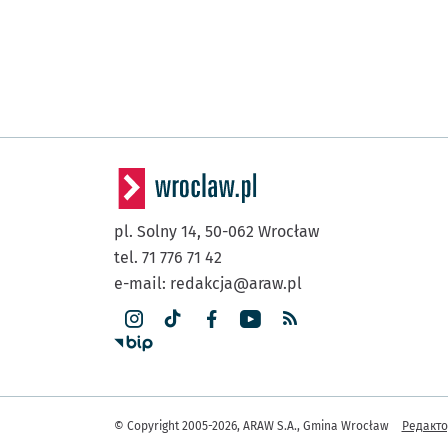
pl. Solny 14,
50-062
Wrocław
tel. 71 776 71 42
e-mail:
redakcja@araw.pl
Інша 
© Copyright 2005-2026, ARAW S.A., Gmina Wrocław
Редакт