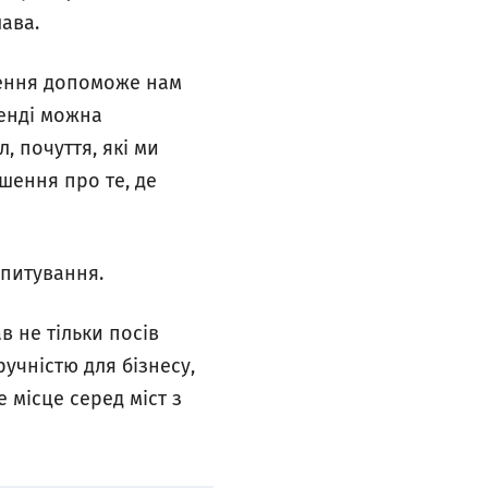
ава.
ження допоможе нам
ренді можна
, почуття, які ми
шення про те, де
опитування.
в не тільки посів
ручністю для бізнесу,
 місце серед міст з