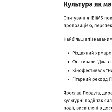
Культура як ма
Опитування IBIiMS по
пропозицією, перспек
Найбільш впізнаваним
Різдвяний ярмаро
Фестиваль "Джаз 
Кінофестиваль "Н
Гітарний рекорд Г
Ярослав Пердута, дир
культурні події так с
події, висвітлені в д