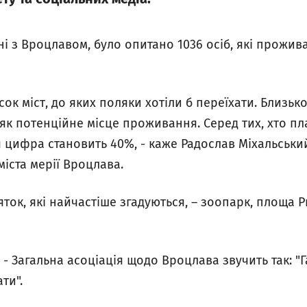
ані з Вроцлавом, було опитано 1036 осіб, які прожи
ок міст, до яких поляки хотіли б переїхати. Близьк
як потенційне місце проживання. Серед тих, хто пл
 цифра становить 40%, - каже Радослав Міхальськи
іста мерії Вроцлава.
ток, які найчастіше згадуються, – зоопарк, площа 
 - Загальна асоціація щодо Вроцлава звучить так: "Г
ти".