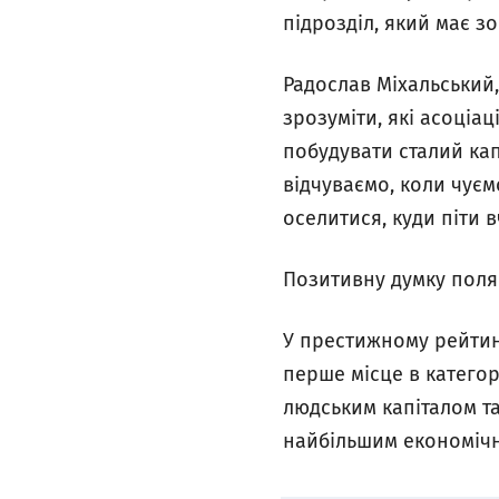
підрозділ, який має з
Радослав Міхальський
зрозуміти, які асоціа
побудувати сталий кап
відчуваємо, коли чує
оселитися, куди піти в
Позитивну думку поля
У престижному рейтинг
перше місце в категорі
людським капіталом та
найбільшим економіч