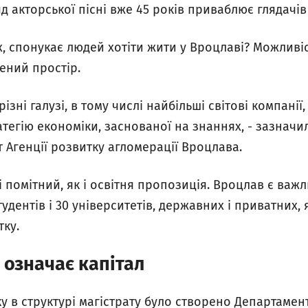
ляд акторської пісні вже 45 років приваблює глядачів 
х, спонукає людей хотіти жити у Вроцлаві? Можливі
лений простір.
зні галузі, в тому числі найбільші світові компанії
атегію економіки, заснованої на знаннях, - зазнач
 Агенції розвитку агломерації Вроцлава.
 помітний, як і освітня пропозиція. Вроцлав є важ
тудентів і 30 університетів, державних і приватних,
тку.
 означає капітал
у в структурі магістрату було створено Департамент