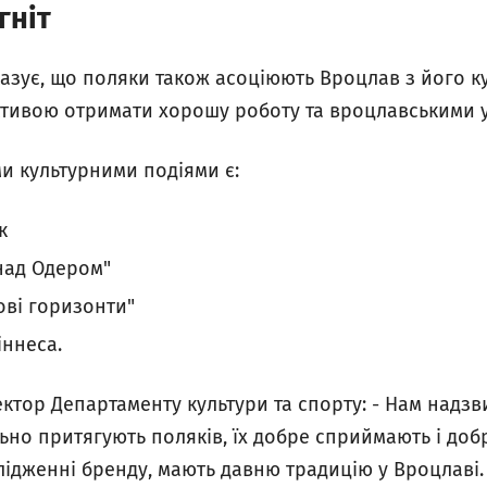
гніт
казує, що поляки також асоціюють Вроцлав з його 
тивою отримати хорошу роботу та вроцлавськими у
и культурними подіями є:
к
над Одером"
ові горизонти"
іннеса.
ектор Департаменту культури та спорту: - Нам надз
ильно притягують поляків, їх добре сприймають і доб
ослідженні бренду, мають давню традицію у Вроцлаві