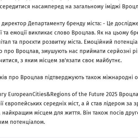
осередитися насамперед на загальному іміджі Вроцл
, директор Департаменту бренду міста: - Це дослід
ції та емоції викликає слово Вроцлав. Як на цьому б
італ та проєкти розвитку міста. Емоційний потенціал
мо про Вроцлав, змушують нас приймати серйозні рі
читися, з яким місцем зв'язати своє майбутнє.
ків про Вроцлав підтверджують також міжнародні 
у EuropeanCities&Regions of the Future 2025 Вроцла
ї європейських середніх міст, а й став лідером за з
 найкращим місцем для життя. Він також посів друге
ним потенціалом.