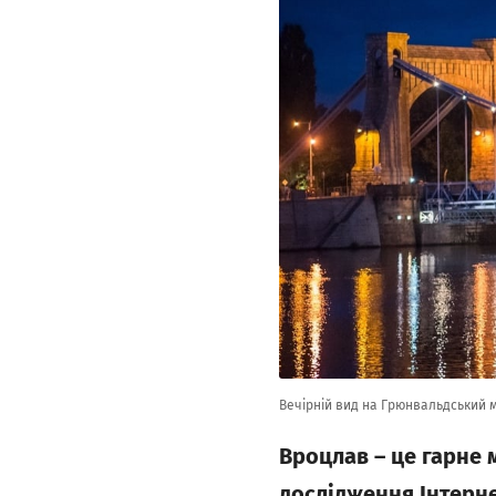
Вечірній вид на Грюнвальдський м
Вроцлав – це гарне м
дослідження Інтерне