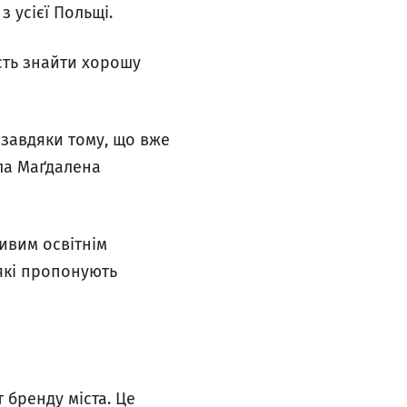
з усієї Польщі.
сть знайти хорошу
, завдяки тому, що вже
ила Маґдалена
ливим освітнім
 які пропонують
 бренду міста. Це