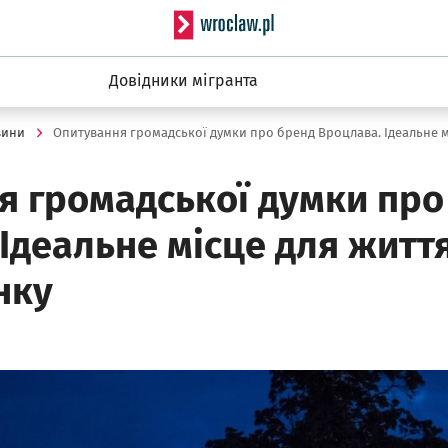
Serwis informacyjny wro
Довідники мігранта
вини
я громадської думки про
Ідеальне місце для житт
нку