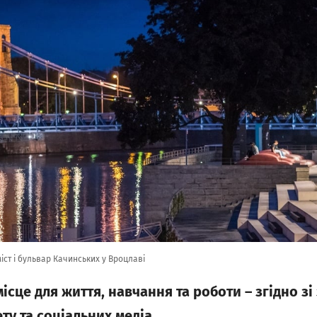
іст і бульвар Качинських у Вроцлаві
ісце для життя, навчання та роботи – згідно зі 
ту та соціальних медіа.