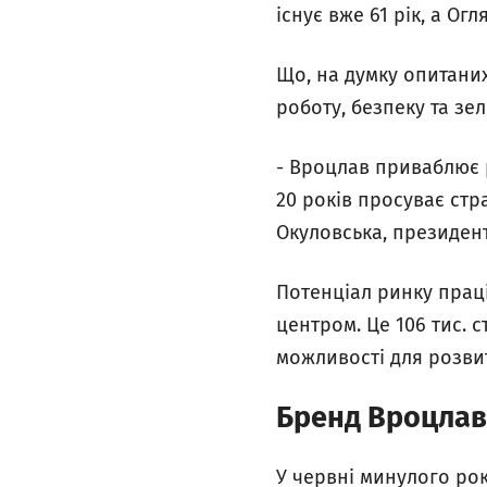
існує вже 61 рік, а Ог
Що, на думку опитани
роботу, безпеку та зе
- Вроцлав приваблює рі
20 років просуває стр
Окуловська, президент
Потенціал ринку праці
центром. Це 106 тис. с
можливості для розви
Бренд Вроцлав
У червні минулого рок