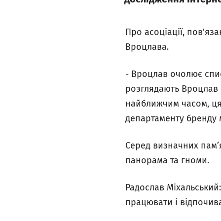
Про асоціації, пов'яз
Вроцлава.
- Вроцлав очолює спис
розглядають Вроцлав 
найближчим часом, ця
департаменту бренду м
Серед визначних пам’я
панорама та гноми.
Радослав Міхальський:
працювати і відпочива