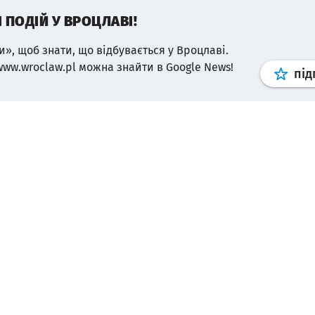
І ПОДІЙ У ВРОЦЛАВІ!
и», щоб знати, що відбувається у Вроцлаві.
www.wroclaw.pl можна знайти в Google News!
під