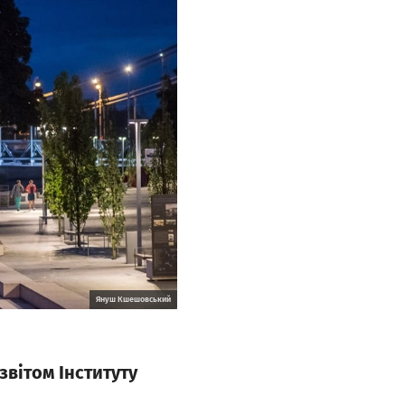
Януш Кшешовський
звітом Інституту