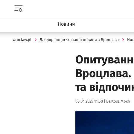
Menu główne portalu wroclaw.pl
Новини
wroclaw.pl
Для українців - останні новини з Вроцлава
Но
Опитуванн
Вроцлава. 
та відпочи
Data publikacji:
Autor:
08.04.2025 11:50 |
Bartosz Moch
Kliknij, aby powiększyć