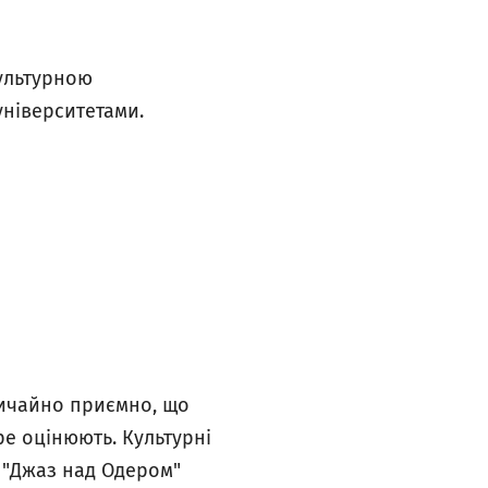
культурною
ніверситетами.
вичайно приємно, що
ре оцінюють. Культурні
. "Джаз над Одером"