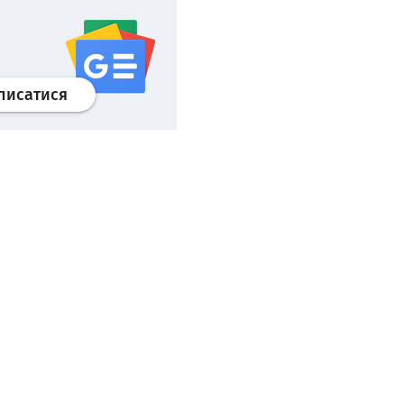
Профіль
google news
wroclaw.pl сервіс
писатися