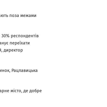
вають поза межами
о 30% респондентів
анує переїхати
й, директор
Ринок, Рацлавицька
арне місто, де добре