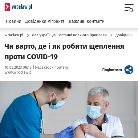
Serwis informacyjny wroclaw.pl
Menu
Новини
Довідники мігранта
Важливі контакти
wroclaw.pl
Для українців - останні новини з Вроцлава
Довідники м
Чи варто, де і як робити щеплення
проти COVID-19
Data publikacji:
Autor:
10.03.2023 08:18 |
Редактори порталу
artykuł
Поділитися
www.wroclaw.pl
Kliknij, aby powiększyć