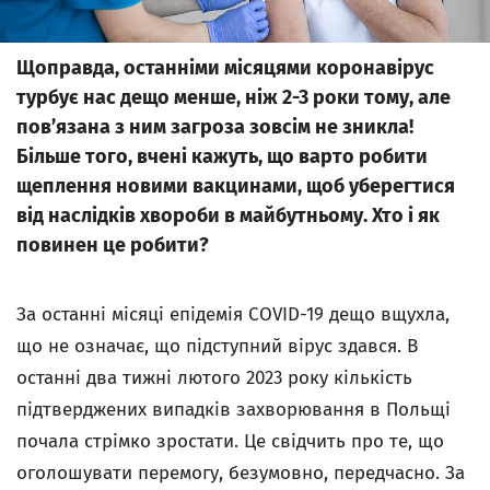
Щоправда, останніми місяцями коронавірус
турбує нас дещо менше, ніж 2-3 роки тому, але
пов’язана з ним загроза зовсім не зникла!
Більше того, вчені кажуть, що варто робити
щеплення новими вакцинами, щоб уберегтися
від наслідків хвороби в майбутньому. Хто і як
повинен це робити?
За останні місяці епідемія COVID-19 дещо вщухла,
що не означає, що підступний вірус здався. В
останні два тижні лютого 2023 року кількість
підтверджених випадків захворювання в Польщі
почала стрімко зростати. Це свідчить про те, що
оголошувати перемогу, безумовно, передчасно. За