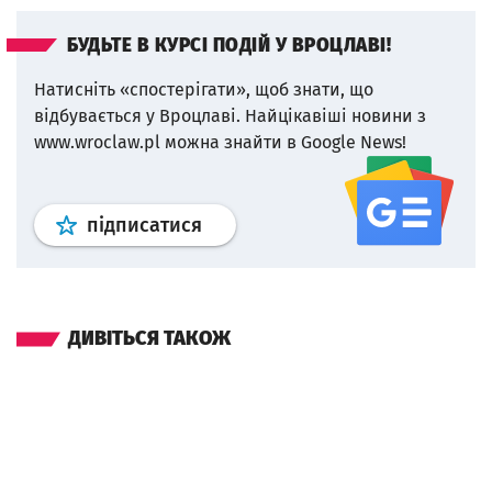
БУДЬТЕ В КУРСІ ПОДІЙ У ВРОЦЛАВІ!
Натисніть «спостерігати», щоб знати, що
відбувається у Вроцлаві.
Найцікавіші новини з
www.wroclaw.pl можна знайти в Google News!
Профіль
google news
wroclaw.p
підписатися
ДИВІТЬСЯ ТАКОЖ