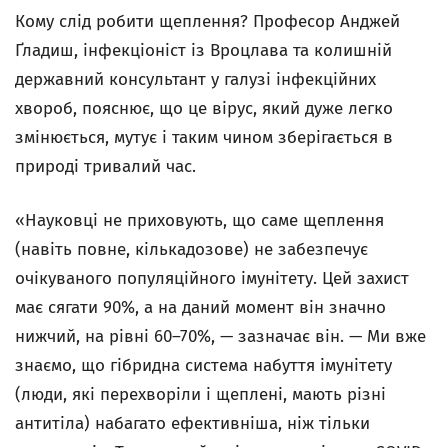
Кому слід робити щеплення? Професор Анджей
Ґладиш, інфекціоніст із Вроцлава та колишній
державний консультант у галузі інфекційних
хвороб, пояснює, що це вірус, який дуже легко
змінюється, мутує і таким чином зберігається в
природі тривалий час.
«Науковці не приховують, що саме щеплення
(навіть повне, кількадозове) не забезпечує
очікуваного популяційного імунітету. Цей захист
має сягати 90%, а на даний момент він значно
нижчий, на рівні 60–70%, — зазначає він. — Ми вже
знаємо, що гібридна система набуття імунітету
(люди, які перехворіли і щеплені, мають різні
антитіла) набагато ефективніша, ніж тільки