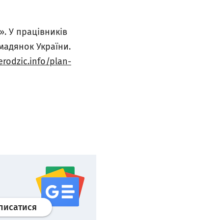
. У працівників
мадянок України.
erodzic
.
info
/
plan
-
Профіль
google news
wroclaw.pl сервіс
писатися