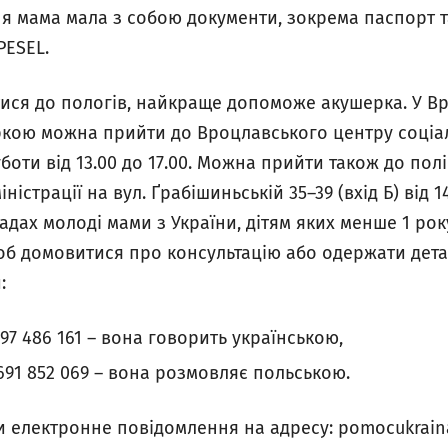
 мама мала з собою документи, зокрема паспорт та
PESEL.
тися до пологів, найкраще допоможе акушерка. У В
ркою можна прийти до Вроцлавського центру соціал
боти від 13.00 до 17.00. Можна прийти також до полі
ністрації на вул. Ґрабішиньській 35–39 (вхід Б) від 1
ладах молоді мами з України, дітям яких менше 1 ро
об домовитися про консультацію або одержати дет
:
 697 486 161 – вона говорить українською,
 691 852 069 – вона розмовляє польською.
електронне повідомлення на адресу: pomocukraina(