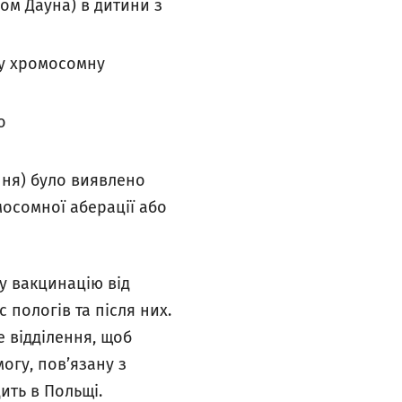
ом Дауна) в дитини з
ну хромосомну
о
ення) було виявлено
мосомної аберації або
у вакцинацію від
с пологів та після них.
е відділення, щоб
огу, пов’язану з
ить в Польщі.