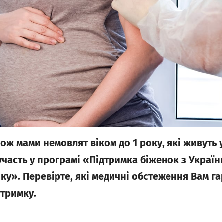
кож мами немовлят віком до 1 року, які живуть 
часть у програмі «Підтримка біженок з України
оку». Перевірте, які медичні обстеження Вам га
дтримку.