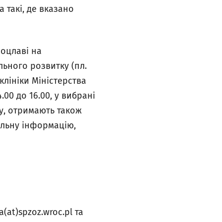
 такі, де вказано
роцлаві на
ьного розвитку (пл.
клініки Міністерства
4.00 до 16.00, у вибрані
ку, отримають також
альну інформацію,
at)spzoz.wroc.pl та