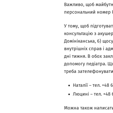
Важливо, щоб майбутня
персональний номер 
У тому, щоб підготува
консультацію з акуше
Домініканська, 6) щосу
внутрішніх справ і адмі
дні тижня. В обох зак
допомогу педіатра. Щ
треба зателефонувати
Наталії – тел. +48
Люцині – тел. +48
Можна також написати 