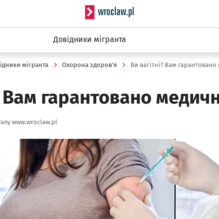
Serwis informacyjny wro
Довідники мігранта
ідники мігранта
Охорона здоров’я
Ви вагітні? Вам гарантовано
? Вам гарантовано медич
алу www.wroclaw.pl