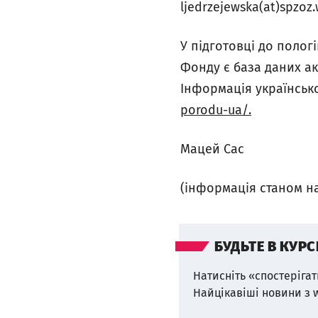
ljedrzejewska(at)spzoz.
У підготовці до поло
Фонду є база даних ак
Інформація українськ
porodu
-
ua
/.
Мацей Сас
(інформація станом на 
БУДЬТЕ В КУРС
Натисніть «спостерігат
Найцікавіші новини з 