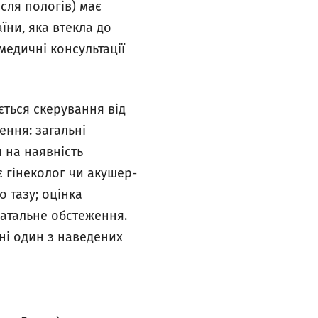
ісля пологів) має
ни, яка втекла до
 медичні консультації
ється скерування від
ення: загальні
 на наявність
 гінеколог чи акушер-
о тазу; оцінка
енатальне обстеження.
мні один з наведених