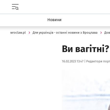
Menu główne portalu wroclaw.pl
Новини
wroclaw.pl
Для українців - останні новини з Вроцлава
Дов
Ви вагітні
Data publikacji:
Autor:
16.02.2023 13:47 |
Редактори порт
Kliknij, aby powiększyć