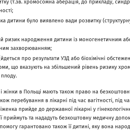
тку (т.зв. хромосомна аберація, до прикладу, синдр
ності;
тька дитини було виявлено вади розвитку (структур
й ризик народження дитини із моногенетичним аб
ним захворюванням;
і (йдеться про результати УЗД або біохімічні обстеж
рми, що вказують на збільшений рівень ризику хро
 плоду.
ні жінки в Польщі мають також право на безкоштовн
ож перебування в лікарні під час вагітності, під ча
іженка прийде до державної лікарні у гінекологічн
її приймуть та нададуть безкоштовну медичну допом
омогу гарантовано також її дитині, яку вона народ