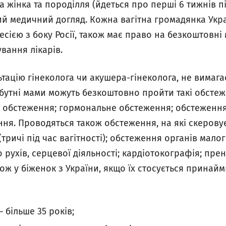
а жінка та породілля (йдеться про перші 6 тижнів п
й медичний догляд. Кожна вагітна громадянка Украї
ресією з боку Росії, також має право на безкоштовні
ування лікарів.
ацію гінеколога чи акушера-гінеколога, не вимага
бутні мами можуть безкоштовно пройти такі обстеж
не обстеження; гормональне обстеження; обстеження
ня. Проводяться також обстеження, на які скеровує
 (тричі під час вагітності); обстеження органів малог
о рухів, серцевої діяльності; кардіотокографія; пр
ож у біженок з України, якщо їх стосується принай
– більше 35 років;