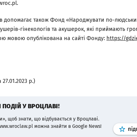
wroc.pl.
гів допомагає також Фонд «Народжувати по-людськи»
ушерів-гінекологів та акушерок, які приймають гро
ою мовою опублікована на сайті Фонду:
https
://
gdzi
27.01.2023 р.)
І ПОДІЙ У ВРОЦЛАВІ!
и», щоб знати, що відбувається у Вроцлаві.
www.wroclaw.pl можна знайти в Google News!
під