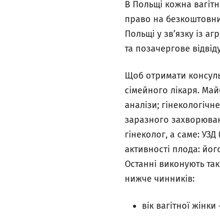
В Польщі кожна вагітн
право на безкоштовни
Польщі у зв’язку із аг
та позачергове відвід
Щоб отримати консульт
сімейного лікаря. Май
аналізи; гінекологіч
заразного захворюван
гінеколог, а саме: УЗД
активності плода: йог
Останні виконують так
нижче чинників:
вік вагітної жінки 