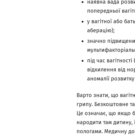
наявна вада розви
попередньої вагіт
у вагітної або ба
аберацію);
значно підвищени
мультифакторіаль
під час вагітност
відхилення від но
аномалії розвитку
Варто знати, що вагіт
грипу. Безкоштовне так
Це означає, що якщо б
народити там дитину, 
пологами. Медичну доп