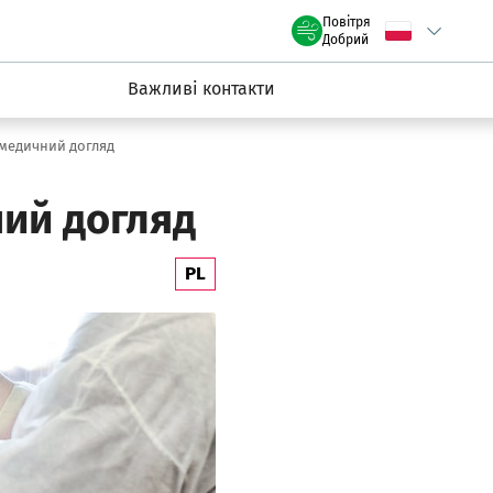
claw.pl
Повітря
Wybierz język
C
we Wrocławiu
Добрий
Важливі контакти
 медичний догляд
ний догляд
PL