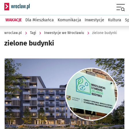
Serwis informacyjny wroclaw.pl
Menu
WAKACJE
Dla Mieszkańca
Komunikacja
Inwestycje
Kultura
Sp
wroclaw.pl
Tagi
Inwestycje we Wrocławiu
zielone budynki
zielone budynki