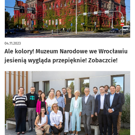
artykuł z galerią zdjęć
04.11.2023
Ale kolory! Muzeum Narodowe we Wrocławiu
jesienią wygląda przepięknie! Zobaczcie!