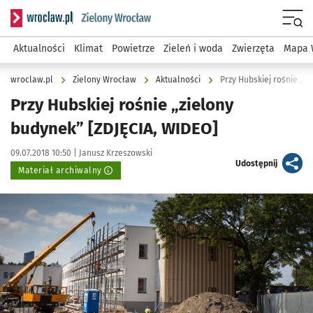
Serwis informacyjny wroclaw.pl podserwis: Środowisko we 
Menu
Aktualności
Klimat
Powietrze
Zieleń i woda
Zwierzęta
Mapa 
wroclaw.pl
Zielony Wrocław
Aktualności
Przy Hubskiej rośnie „z
Przy Hubskiej rośnie „zielony
budynek” [ZDJĘCIA, WIDEO]
Data publikacji:
Autor:
09.07.2018 10:50 |
Janusz Krzeszowski
artykuł
Udostępnij
Materiał archiwalny
Kliknij, aby powiększyć