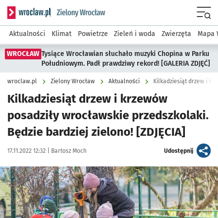
Serwis informacyjny wroclaw.pl podserwis: Środowisko we 
Menu
Aktualności
Klimat
Powietrze
Zieleń i woda
Zwierzęta
Mapa 
WROCŁAW
Tysiące Wrocławian słuchało muzyki Chopina w Parku
Południowym. Padł prawdziwy rekord! [GALERIA ZDJĘĆ]
wroclaw.pl
Zielony Wrocław
Aktualności
Kilkadziesiąt drzew i krzewów
posadziły wrocławskie przedszkolaki.
Będzie bardziej zielono! [ZDJĘCIA]
Data publikacji:
Autor:
artykuł
17.11.2022 12:32 |
Bartosz Moch
Udostępnij
Kliknij, aby zobaczyć galerię