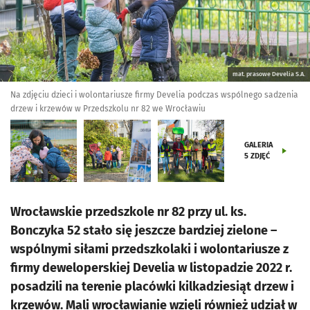
mat. prasowe Develia S.A.
Na zdjęciu dzieci i wolontariusze firmy Develia podczas wspólnego sadzenia
drzew i krzewów w Przedszkolu nr 82 we Wrocławiu
GALERIA
5
ZDJĘĆ
Wrocławskie przedszkole nr 82 przy ul. ks.
Bonczyka 52 stało się jeszcze bardziej zielone –
wspólnymi siłami przedszkolaki i wolontariusze z
firmy deweloperskiej Develia w listopadzie 2022 r.
posadzili na terenie placówki kilkadziesiąt drzew i
krzewów. Mali wrocławianie wzięli również udział w