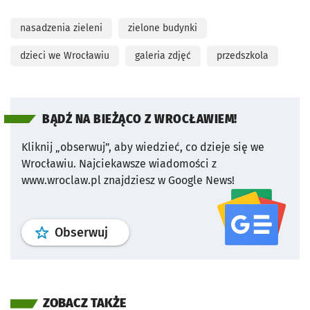
nasadzenia zieleni
zielone budynki
dzieci we Wrocławiu
galeria zdjęć
przedszkola
BĄDŹ NA BIEŻĄCO Z WROCŁAWIEM!
Kliknij „obserwuj”, aby wiedzieć, co dzieje się we
Wrocławiu.
Najciekawsze wiadomości z
www.wroclaw.pl znajdziesz w Google News!
profil
google news
serwisu wroclaw
Obserwuj
ZOBACZ TAKŻE