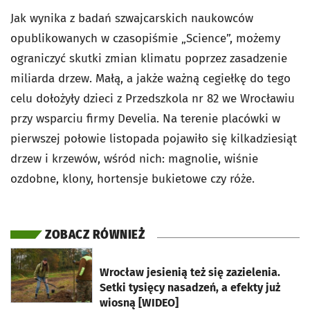
Jak wynika z badań szwajcarskich naukowców
opublikowanych w czasopiśmie „Science”, możemy
ograniczyć skutki zmian klimatu poprzez zasadzenie
miliarda drzew. Małą, a jakże ważną cegiełkę do tego
celu dołożyły dzieci z Przedszkola nr 82 we Wrocławiu
przy wsparciu firmy Develia. Na terenie placówki w
pierwszej połowie listopada pojawiło się kilkadziesiąt
drzew i krzewów, wśród nich: magnolie, wiśnie
ozdobne, klony, hortensje bukietowe czy róże.
ZOBACZ RÓWNIEŻ
otworzy się w nowej karcie
Wrocław jesienią też się zazielenia.
Setki tysięcy nasadzeń, a efekty już
wiosną [WIDEO]