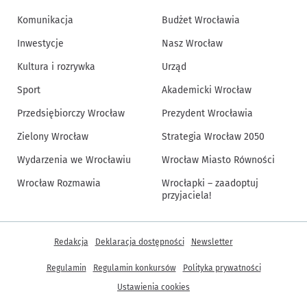
Komunikacja
Budżet Wrocławia
Inwestycje
Nasz Wrocław
Kultura i rozrywka
Urząd
Sport
Akademicki Wrocław
Przedsiębiorczy Wrocław
Prezydent Wrocławia
Zielony Wrocław
Strategia Wrocław 2050
Wydarzenia we Wrocławiu
Wrocław Miasto Równości
Wrocław Rozmawia
Wrocłapki – zaadoptuj
przyjaciela!
Inne informacje
Redakcja
Deklaracja dostępności
Newsletter
Regulamin
Regulamin konkursów
Polityka prywatności
Ustawienia cookies