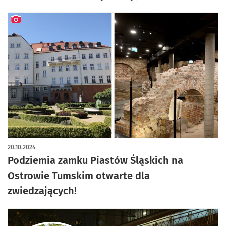
artykuł z galerią zdjęć
20.10.2024
Podziemia zamku Piastów Śląskich na
Ostrowie Tumskim otwarte dla
zwiedzających!