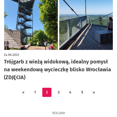
artykuł z galerią zdjęć
24.06.2023
Trójgarb z wieżą widokową, idealny pomysł
na weekendową wycieczkę blisko Wrocławia
(ZDJĘCIA)
«
1
2
3
4
5
»
REKLAMA