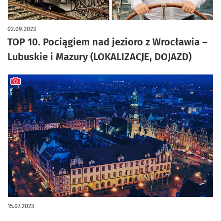
artykuł z galerią zdjęć
02.09.2023
TOP 10. Pociągiem nad jezioro z Wrocławia –
Lubuskie i Mazury (LOKALIZACJE, DOJAZD)
artykuł z galerią zdjęć
15.07.2023