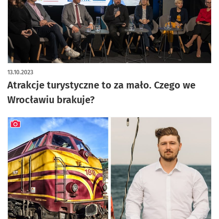
artykuł z galerią zdjęć
13.10.2023
Atrakcje turystyczne to za mało. Czego we
Wrocławiu brakuje?