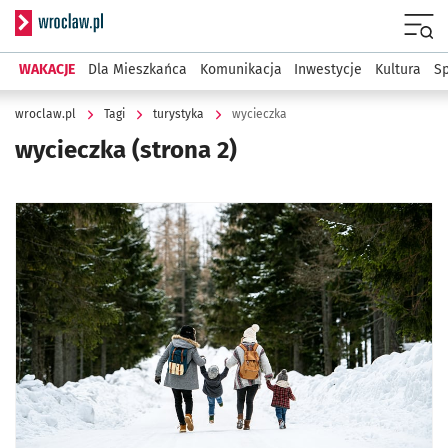
Serwis informacyjny wroclaw.pl
Menu
WAKACJE
Dla Mieszkańca
Komunikacja
Inwestycje
Kultura
Sp
wroclaw.pl
Tagi
turystyka
wycieczka
wycieczka
(strona 2)