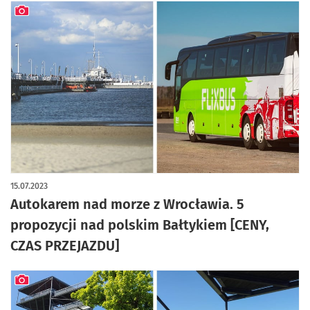
artykuł z galerią zdjęć
15.07.2023
Autokarem nad morze z Wrocławia. 5
propozycji nad polskim Bałtykiem [CENY,
CZAS PRZEJAZDU]