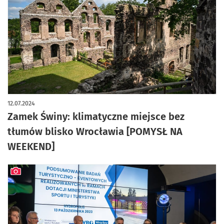
artykuł z galerią zdjęć
12.07.2024
Zamek Świny: klimatyczne miejsce bez
tłumów blisko Wrocławia [POMYSŁ NA
WEEKEND]