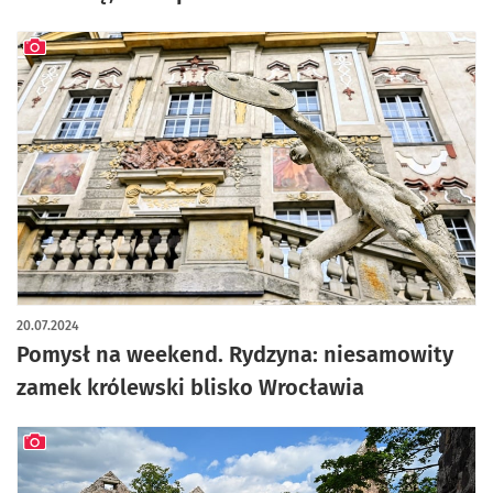
artykuł z galerią zdjęć
20.07.2024
Pomysł na weekend. Rydzyna: niesamowity
zamek królewski blisko Wrocławia