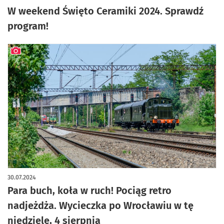
W weekend Święto Ceramiki 2024. Sprawdź
program!
artykuł z galerią zdjęć
30.07.2024
Para buch, koła w ruch! Pociąg retro
nadjeżdża. Wycieczka po Wrocławiu w tę
niedzielę, 4 sierpnia