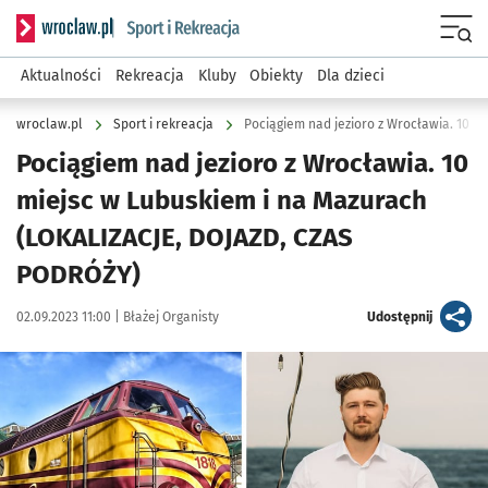
Serwis informacyjny wroclaw.pl podserwis: Sport i rekreacja
Menu
Aktualności
Rekreacja
Kluby
Obiekty
Dla dzieci
wroclaw.pl
Sport i rekreacja
Pociągiem nad jezioro z Wrocławia. 10
miejsc w Lubuskiem i na Mazurach
(LOKALIZACJE, DOJAZD, CZAS
PODRÓŻY)
Data publikacji:
Autor:
artykuł
02.09.2023 11:00 |
Błażej Organisty
Udostępnij
Kliknij, aby zobaczyć galerię