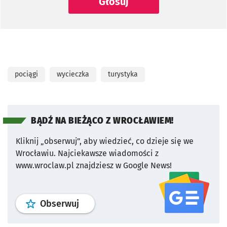
Głosuj
pociągi
wycieczka
turystyka
BĄDŹ NA BIEŻĄCO Z WROCŁAWIEM!
Kliknij „obserwuj”, aby wiedzieć, co dzieje się we
Wrocławiu.
Najciekawsze wiadomości z
www.wroclaw.pl znajdziesz w Google News!
profil
google news
serwisu wroclaw
Obserwuj