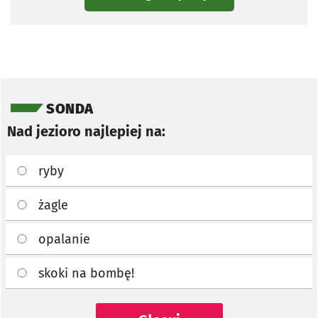
Pomiń sondę
SONDA
Nad jezioro najlepiej na:
ryby
żagle
opalanie
skoki na bombę!