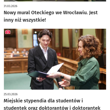
artykuł z galerią zdjęć
31.03.2026
Nowy mural Oteckiego we Wrocławiu. Jest
inny niż wszystkie!
artykuł z galerią zdjęć
25.03.2026
Miejskie stypendia dla studentów i
studentek oraz doktorantów i doktorantek