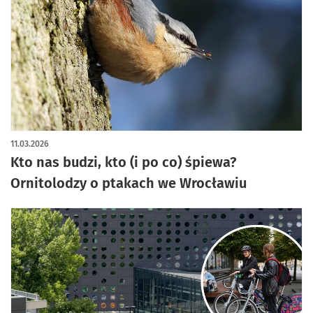
artykuł z galerią zdjęć
11.03.2026
Kto nas budzi, kto (i po co) śpiewa?
Ornitolodzy o ptakach we Wrocławiu