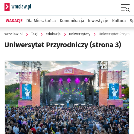
Serwis informacyjny wroclaw.pl
Menu
WAKACJE
Dla Mieszkańca
Komunikacja
Inwestycje
Kultura
Sp
wroclaw.pl
Tagi
edukacja
uniwersytety
Uniwersytet Przyrodn
Uniwersytet Przyrodniczy
(strona 3)