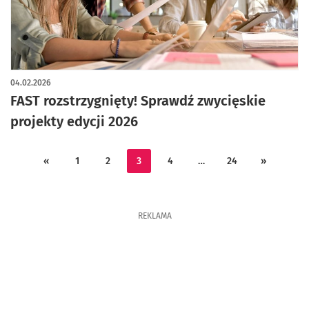
04.02.2026
FAST rozstrzygnięty! Sprawdź zwycięskie
projekty edycji 2026
«
1
2
3
4
…
24
»
REKLAMA