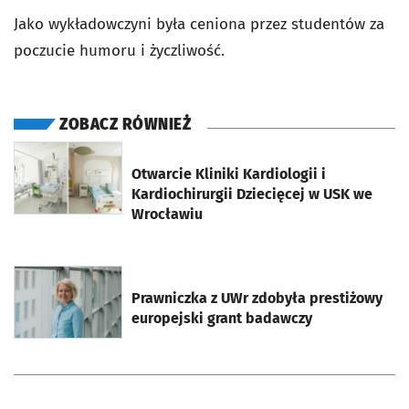
Jako wykładowczyni była ceniona przez studentów za
poczucie humoru i życzliwość.
ZOBACZ RÓWNIEŻ
otworzy się w nowej karcie
Otwarcie Kliniki Kardiologii i
Kardiochirurgii Dziecięcej w USK we
Wrocławiu
otworzy się w nowej karcie
Prawniczka z UWr zdobyła prestiżowy
europejski grant badawczy