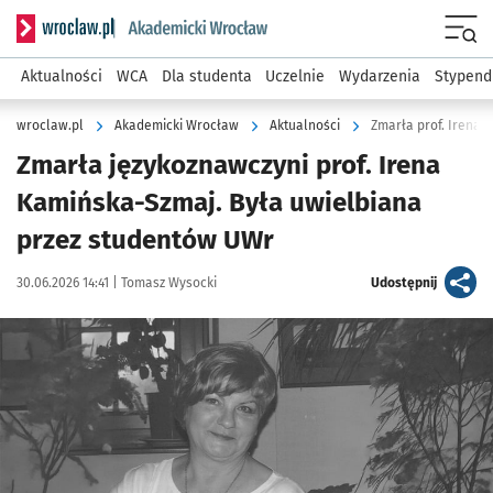
Serwis informacyjny wroclaw.pl podserwis: Akademicki Wro
Men
Aktualności
WCA
Dla studenta
Uczelnie
Wydarzenia
Stypend
wroclaw.pl
Akademicki Wrocław
Aktualności
Zmarła prof. Irena 
Zmarła językoznawczyni prof. Irena
Kamińska-Szmaj. Była uwielbiana
przez studentów UWr
Data publikacji:
Autor:
artykuł
30.06.2026 14:41 |
Tomasz Wysocki
Udostępnij
Kliknij, aby powiększyć