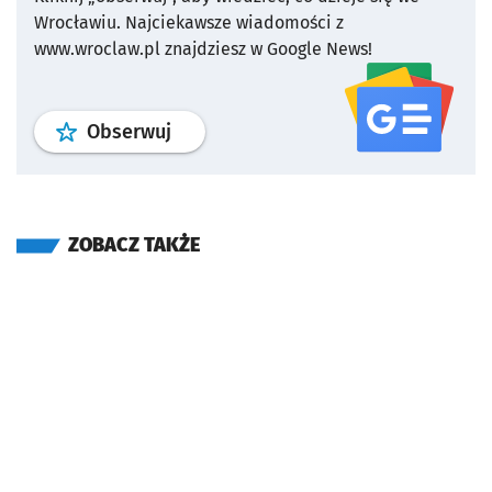
Wrocławiu.
Najciekawsze wiadomości z
www.wroclaw.pl znajdziesz w Google News!
profil
google news
serwisu wroclaw
Obserwuj
ZOBACZ TAKŻE