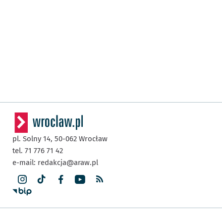
pl. Solny 14,
50-062
Wrocław
tel. 71 776 71 42
e-mail:
redakcja@araw.pl