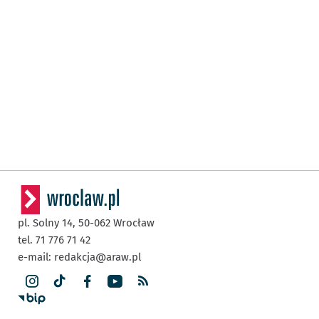
pl. Solny 14,
50-062
Wrocław
tel. 71 776 71 42
e-mail:
redakcja@araw.pl