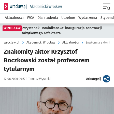
Serwis informacyjny wroclaw.pl podserwis: Akademicki Wro
Men
Aktualności
WCA
Dla studenta
Uczelnie
Wydarzenia
Stypend
WROCŁAW
Przystanek Dominikańska: inauguracja renowacji
zabytkowego refektarza
wroclaw.pl
Akademicki Wrocław
Aktualności
Znakomity aktor Krz
Znakomity aktor Krzysztof
Boczkowski został profesorem
tytularnym
Data publikacji:
Autor:
artykuł
12.06.2026 09:57 |
Tomasz Wysocki
Udostępnij
Kliknij, aby powiększyć