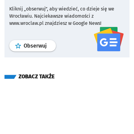
Kliknij „obserwuj”, aby wiedzieć, co dzieje się we
Wrocławiu.
Najciekawsze wiadomości z
www.wroclaw.pl znajdziesz w Google News!
profil
google news
serwisu wroclaw
Obserwuj
ZOBACZ TAKŻE