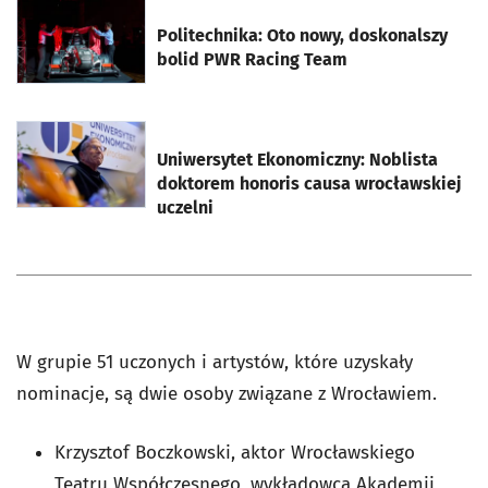
otworzy się w nowej karcie
Politechnika: Oto nowy, doskonalszy
bolid PWR Racing Team
otworzy się w nowej karcie
Uniwersytet Ekonomiczny: Noblista
doktorem honoris causa wrocławskiej
uczelni
W grupie 51 uczonych i artystów, które uzyskały
nominacje, są dwie osoby związane z Wrocławiem.
Krzysztof Boczkowski, aktor Wrocławskiego
Teatru Współczesnego, wykładowca Akademii