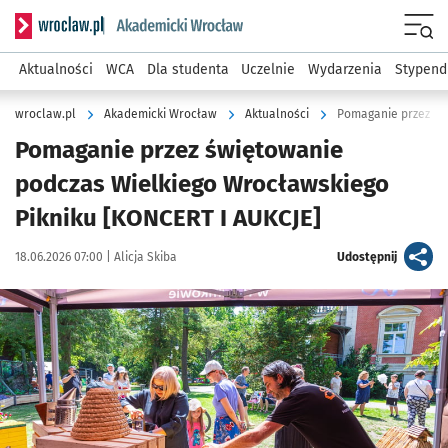
Serwis informacyjny wroclaw.pl podserwis: Akademicki Wro
Men
Aktualności
WCA
Dla studenta
Uczelnie
Wydarzenia
Stypend
wroclaw.pl
Akademicki Wrocław
Aktualności
Pomaganie przez św
Pomaganie przez świętowanie
podczas Wielkiego Wrocławskiego
Pikniku [KONCERT I AUKCJE]
Data publikacji:
Autor:
artykuł
18.06.2026 07:00 |
Alicja Skiba
Udostępnij
Kliknij, aby powiększyć