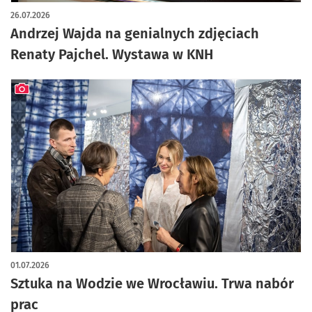
artykuł z galerią zdjęć
26.07.2026
Andrzej Wajda na genialnych zdjęciach
Renaty Pajchel. Wystawa w KNH
artykuł z galerią zdjęć
01.07.2026
Sztuka na Wodzie we Wrocławiu. Trwa nabór
prac