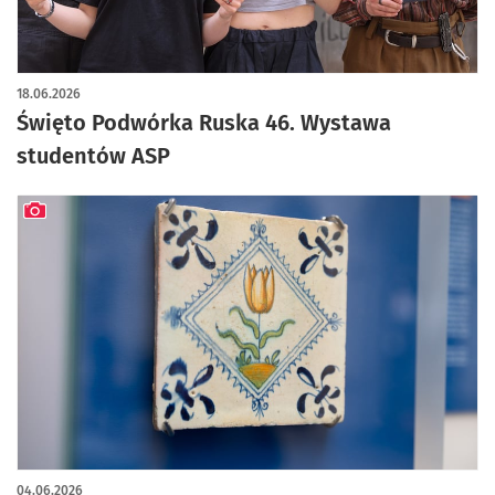
18.06.2026
Święto Podwórka Ruska 46. Wystawa
studentów ASP
artykuł z galerią zdjęć
04.06.2026