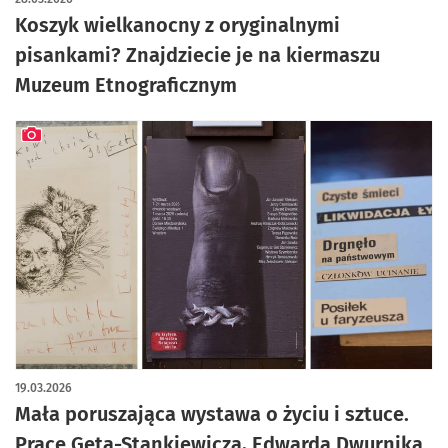
Koszyk wielkanocny z oryginalnymi
pisankami? Znajdziecie je na kiermaszu
Muzeum Etnograficznym
artykuł z galerią zdjęć
19.03.2026
Mała poruszająca wystawa o życiu i sztuce.
Prace Geta-Stankiewicza, Edwarda Dwurnika