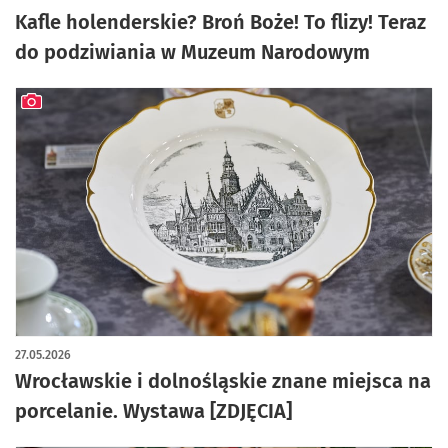
Kafle holenderskie? Broń Boże! To flizy! Teraz
do podziwiania w Muzeum Narodowym
artykuł z galerią zdjęć
27.05.2026
Wrocławskie i dolnośląskie znane miejsca na
porcelanie. Wystawa [ZDJĘCIA]