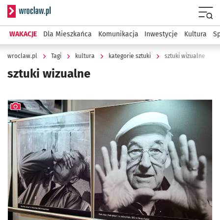
Serwis informacyjny wroclaw.pl
Menu
WAKACJE
Dla Mieszkańca
Komunikacja
Inwestycje
Kultura
Sp
wroclaw.pl
Tagi
kultura
kategorie sztuki
sztuki wizualne
sztuki wizualne