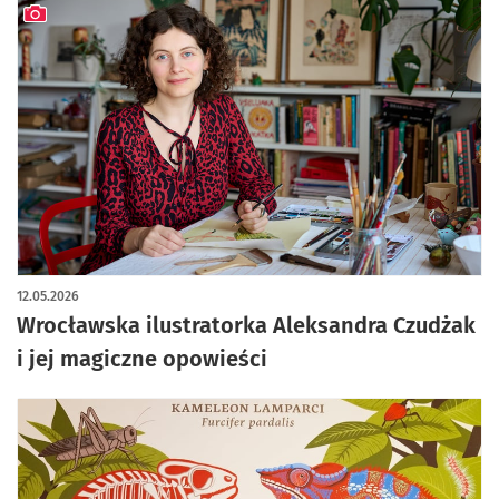
artykuł z galerią zdjęć
12.05.2026
Wrocławska ilustratorka Aleksandra Czudżak
i jej magiczne opowieści