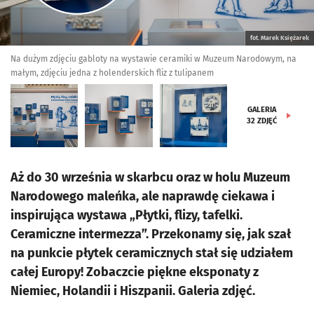
fot. Marek Księżarek
Na dużym zdjęciu gabloty na wystawie ceramiki w Muzeum Narodowym, na
małym, zdjęciu jedna z holenderskich fliz z tulipanem
GALERIA
32
ZDJĘĆ
Aż do 30 września w skarbcu oraz w holu Muzeum
Narodowego maleńka, ale naprawdę ciekawa i
inspirująca wystawa „Płytki, flizy, tafelki.
Ceramiczne intermezza”. Przekonamy się, jak szał
na punkcie płytek ceramicznych stał się udziałem
całej Europy! Zobaczcie piękne eksponaty z
Niemiec, Holandii i Hiszpanii. Galeria zdjęć.