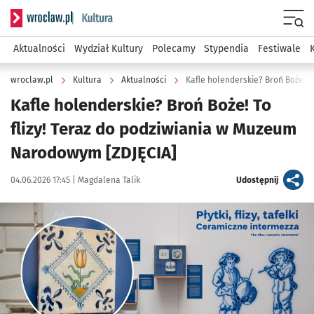
Serwis informacyjny wroclaw.pl podserwis: Kultura
Menu
Aktualności
Wydział Kultury
Polecamy
Stypendia
Festiwale
wroclaw.pl
Kultura
Aktualności
Kafle holenderskie? Broń Boże! To
flizy! Teraz do podziwiania w Muzeum
Narodowym [ZDJĘCIA]
Data publikacji:
Autor:
artykuł
04.06.2026 17:45 |
Magdalena Talik
Udostępnij
Kliknij, aby zobaczyć galerię