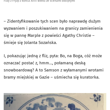
Flizy z Fryzji z końca XVIII wieku ze scenami biblijnymi
– Zidentyfikowanie tych scen było naprawdę dużym
wyzwaniem i poszukiwaniem na granicy zamienienia
się w pannę Marple z powieści Agathy Christie –
śmieje się Jolanta Sozańska.
I, pokazując jedną z fliz, pyta: Bo, na Boga, cóż może
oznaczać postać z, hmm..., połamaną deską
snowboardową? A to Samson z wyłamanymi wrotami
bramy miejskiej w Gazie – uśmiecha się kuratorka.