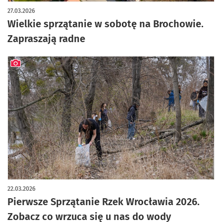
27.03.2026
Wielkie sprzątanie w sobotę na Brochowie.
Zapraszają radne
artykuł z galerią zdjęć
22.03.2026
Pierwsze Sprzątanie Rzek Wrocławia 2026.
Zobacz co wrzuca się u nas do wody