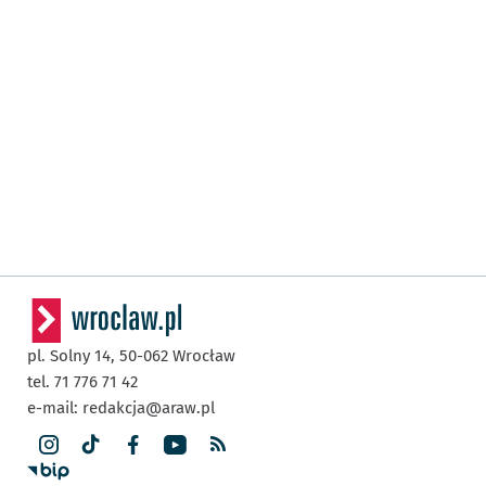
pl. Solny 14,
50-062
Wrocław
tel. 71 776 71 42
e-mail:
redakcja@araw.pl