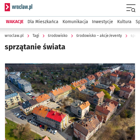
Serwis informacyjny wroclaw.pl
Menu
WAKACJE
Dla Mieszkańca
Komunikacja
Inwestycje
Kultura
Sp
wroclaw.pl
Tagi
środowisko
środowisko – akcje/eventy
sprzą
sprzątanie świata