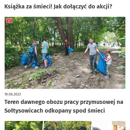
Książka za śmieci! Jak dołączyć do akcji?
artykuł z galerią zdjęć
19.06.2023
Teren dawnego obozu pracy przymusowej na
Sołtysowicach odkopany spod śmieci