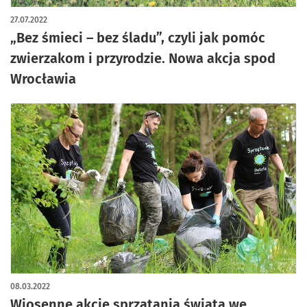
artykuł z galerią zdjęć
27.07.2022
„Bez śmieci – bez śladu”, czyli jak pomóc
zwierzakom i przyrodzie. Nowa akcja spod
Wrocławia
08.03.2022
Wiosenne akcje sprzątania świata we