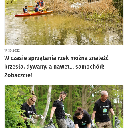
artykuł z galerią zdjęć
14.10.2022
W czasie sprzątania rzek można znaleźć
krzesła, dywany, a nawet... samochód!
Zobaczcie!