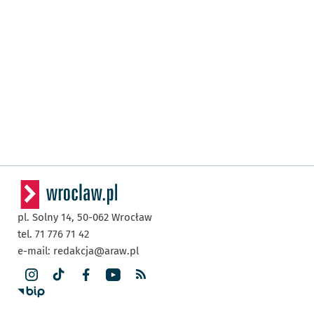
pl. Solny 14,
50-062
Wrocław
tel. 71 776 71 42
e-mail:
redakcja@araw.pl