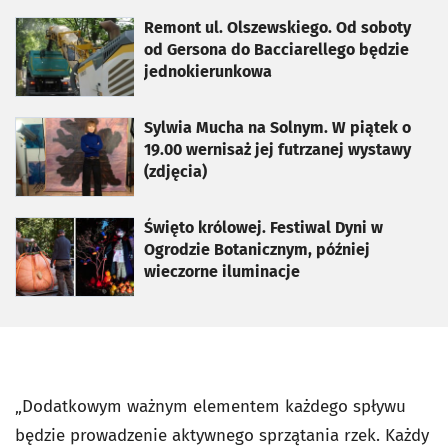
otworzy się w nowej karcie
Remont ul. Olszewskiego. Od soboty
od Gersona do Bacciarellego będzie
jednokierunkowa
otworzy się w nowej karcie
Sylwia Mucha na Solnym. W piątek o
19.00 wernisaż jej futrzanej wystawy
(zdjęcia)
otworzy się w nowej karcie
Święto królowej. Festiwal Dyni w
Ogrodzie Botanicznym, później
wieczorne iluminacje
„Dodatkowym ważnym elementem każdego spływu
będzie prowadzenie aktywnego sprzątania rzek. Każdy