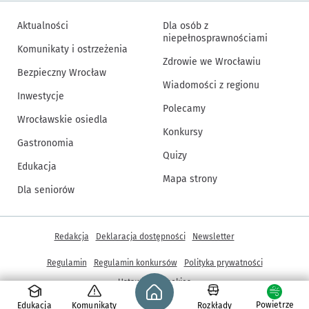
Aktualności
Dla osób z
niepełnosprawnościami
Komunikaty i ostrzeżenia
Zdrowie we Wrocławiu
Bezpieczny Wrocław
Wiadomości z regionu
Inwestycje
Polecamy
Wrocławskie osiedla
Konkursy
Gastronomia
Quizy
Edukacja
Mapa strony
Dla seniorów
Inne informacje
Redakcja
Deklaracja dostępności
Newsletter
Regulamin
Regulamin konkursów
Polityka prywatności
Strona główna - wroclaw.pl
Ustawienia cookies
Powietrze
Edukacja
Komunikaty
Rozkłady
© Copyright 2005-2026, ARAW S.A., Gmina Wrocław