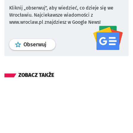
Kliknij „obserwuj”, aby wiedzieć, co dzieje się we
Wrocławiu.
Najciekawsze wiadomości z
www.wroclaw.pl znajdziesz w Google News!
profil
google news
serwisu wroclaw
Obserwuj
ZOBACZ TAKŻE