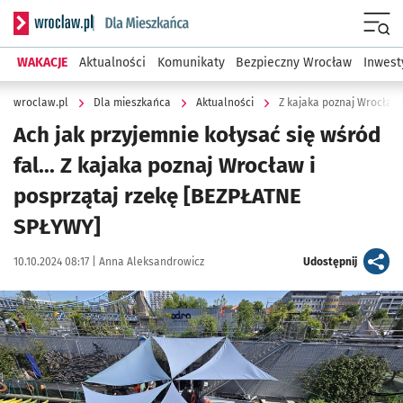
Serwis informacyjny wroclaw.pl podserwis: Dla mieszkańca
Menu
WAKACJE
Aktualności
Komunikaty
Bezpieczny Wrocław
Inwest
wroclaw.pl
Dla mieszkańca
Aktualności
Z kajaka poznaj Wrocław 
Ach jak przyjemnie kołysać się wśród
fal... Z kajaka poznaj Wrocław i
posprzątaj rzekę [BEZPŁATNE
SPŁYWY]
Data publikacji:
Autor:
artykuł
10.10.2024 08:17 |
Anna Aleksandrowicz
Udostępnij
Kliknij, aby powiększyć