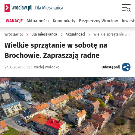
Serwis informacyjny wroclaw.pl podserwis: Dla mieszkańca
Menu
WAKACJE
Aktualności
Komunikaty
Bezpieczny Wrocław
Inwest
wroclaw.pl
Dla mieszkańca
Aktualności
Wielkie sprzątanie w so
Wielkie sprzątanie w sobotę na
Brochowie. Zapraszają radne
Data publikacji:
Autor:
artykuł
27.03.2026 18:55 |
Maciej Wołodko
Udostępnij
Kliknij, aby powiększyć