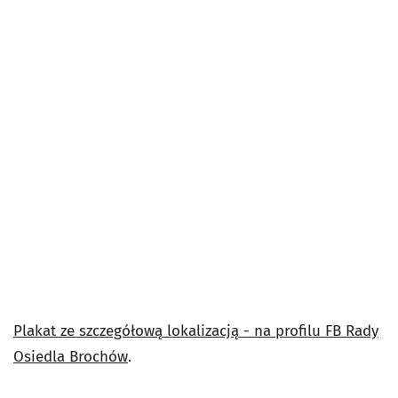
Plakat ze szczegółową lokalizacją - na profilu FB Rady
Osiedla Brochów
.