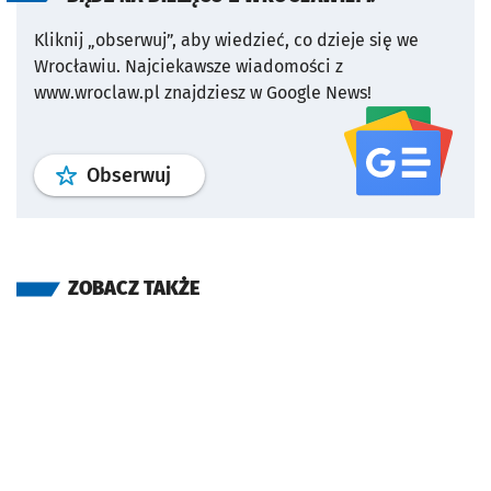
Kliknij „obserwuj”, aby wiedzieć, co dzieje się we
Wrocławiu.
Najciekawsze wiadomości z
www.wroclaw.pl znajdziesz w Google News!
profil
google news
serwisu wroclaw
Obserwuj
ZOBACZ TAKŻE