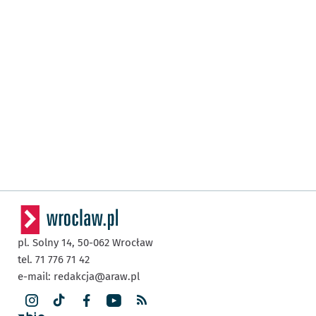
pl. Solny 14,
50-062
Wrocław
tel. 71 776 71 42
e-mail:
redakcja@araw.pl