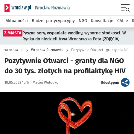
Serwis informacyjny wroclaw.pl podserwis: Rozmawia
Menu
Aktualności
Budżet partycypacyjny
NGO
Konsultacje
CAL-e
R
Z MIASTA
Pyszne sery, wspaniałe wędliny, wyborne słodkości. W
Rynku do niedzieli trwa Wrocławska Feta [ZDJĘCIA]
wroclaw.pl
Wrocław Rozmawia
Pozytywnie Otwarci - granty dla NGO do
Pozytywnie Otwarci - granty dla NGO
do 30 tys. złotych na profilaktykę HIV
Data publikacji:
Autor:
artykuł
10.05.2023 15:17 |
Maciej Wołodko
Udostępnij
Kliknij, aby powiększyć