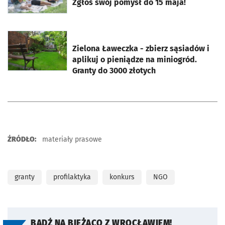
Zgłoś swój pomysł do 15 maja!
otworzy się w nowej karcie
Zielona Ławeczka - zbierz sąsiadów i
aplikuj o pieniądze na miniogród.
Granty do 3000 złotych
ŹRÓDŁO:
materiały prasowe
granty
profilaktyka
konkurs
NGO
BĄDŹ NA BIEŻĄCO Z WROCŁAWIEM!