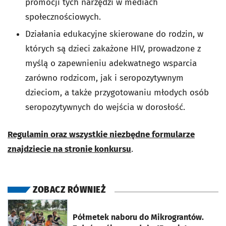
promocji tych narzędzi w mediach
społecznościowych.
Działania edukacyjne skierowane do rodzin, w
których są dzieci zakażone HIV, prowadzone z
myślą o zapewnieniu adekwatnego wsparcia
zarówno rodzicom, jak i seropozytywnym
dzieciom, a także przygotowaniu młodych osób
seropozytywnych do wejścia w dorosłość.
Regulamin oraz wszystkie niezbędne formularze
znajdziecie na stronie konkursu
.
ZOBACZ RÓWNIEŻ
otworzy się w nowej karcie
Półmetek naboru do Mikrograntów.