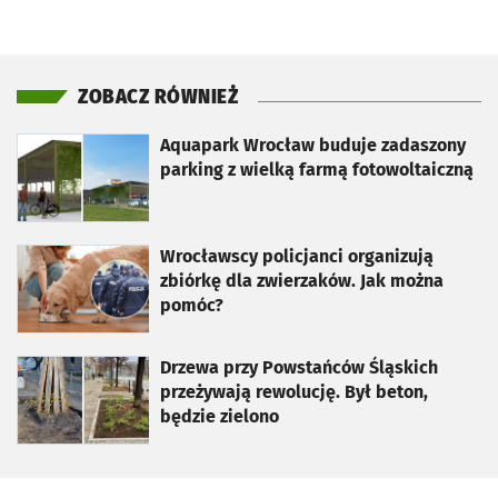
ZOBACZ RÓWNIEŻ
otworzy się w nowej karcie
Aquapark Wrocław buduje zadaszony
parking z wielką farmą fotowoltaiczną
otworzy się w nowej karcie
Wrocławscy policjanci organizują
zbiórkę dla zwierzaków. Jak można
pomóc?
otworzy się w nowej karcie
Drzewa przy Powstańców Śląskich
przeżywają rewolucję. Był beton,
będzie zielono