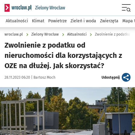
Serwis informacyjny wroclaw.pl podserwis: Środowisko we 
Menu
Aktualności
Klimat
Powietrze
Zieleń i woda
Zwierzęta
Mapa 
wroclaw.pl
Zielony Wrocław
Aktualności
Zwolnienie z podatku o
Zwolnienie z podatku od
nieruchomości dla korzystających z
OZE na dłużej. Jak skorzystać?
Data publikacji:
Autor:
artykuł
28.11.2023 06:20 |
Bartosz Moch
Udostępnij
Kliknij, aby powiększyć