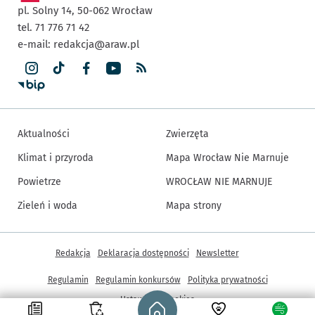
pl. Solny 14,
50-062
Wrocław
tel. 71 776 71 42
e-mail:
redakcja@araw.pl
Aktualności
Zwierzęta
Klimat i przyroda
Mapa Wrocław Nie Marnuje
Powietrze
WROCŁAW NIE MARNUJE
Zieleń i woda
Mapa strony
Inne informacje
Redakcja
Deklaracja dostępności
Newsletter
Regulamin
Regulamin konkursów
Polityka prywatności
Strona główna - wroclaw.pl
Ustawienia cookies