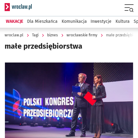
Serwis informacyjny wroclaw.pl
Menu
WAKACJE
Dla Mieszkańca
Komunikacja
Inwestycje
Kultura
Sp
wroclaw.pl
Tagi
biznes
wrocławskie firmy
małe przedsiębior
małe przedsiębiorstwa