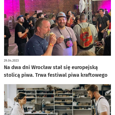
artykuł z galerią zdjęć
29.04.2023
Na dwa dni Wrocław stał się europejską
stolicą piwa. Trwa festiwal piwa kraftowego