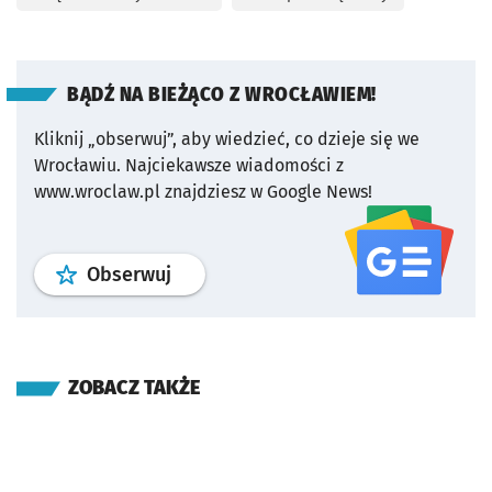
BĄDŹ NA BIEŻĄCO Z WROCŁAWIEM!
Kliknij „obserwuj”, aby wiedzieć, co dzieje się we
Wrocławiu.
Najciekawsze wiadomości z
www.wroclaw.pl znajdziesz w Google News!
profil
google news
serwisu wroclaw
Obserwuj
ZOBACZ TAKŻE