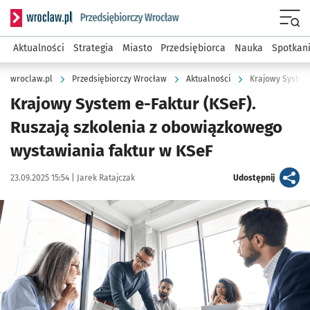
Serwis informacyjny wroclaw.pl podserwis: Strategia rozwo
Menu
Aktualności
Strategia
Miasto
Przedsiębiorca
Nauka
Spotkan
wroclaw.pl
Przedsiębiorczy Wrocław
Aktualności
Krajowy System 
Krajowy System e-Faktur (KSeF).
Ruszają szkolenia z obowiązkowego
wystawiania faktur w KSeF
Data publikacji:
Autor:
artykuł
23.09.2025 15:54 |
Jarek Ratajczak
Udostępnij
Kliknij, aby powiększyć