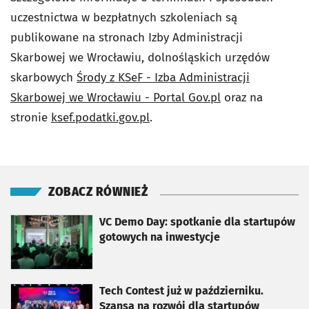
uczestnictwa w bezpłatnych szkoleniach są
publikowane na stronach Izby Administracji
Skarbowej we Wrocławiu, dolnośląskich urzędów
skarbowych
Środy z KSeF - Izba Administracji
Skarbowej we Wrocławiu - Portal Gov.pl
oraz na
stronie
ksef.podatki.gov.pl
.
ZOBACZ RÓWNIEŻ
otworzy się w nowej karcie
VC Demo Day: spotkanie dla startupów
gotowych na inwestycje
otworzy się w nowej karcie
Tech Contest już w październiku.
Szansa na rozwój dla startupów