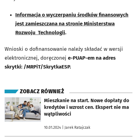
Informacja o wyczerpaniu środków finansowych
jest zamieszczana na stronie Ministerstwa
Rozwoju Technologii
.
Wnioski o dofinansowanie należy składać w wersji
elektronicznej, doręczonej
e-PUAP-em na adres
skrytki:
/MRPiT/SkrytkaESP.
ZOBACZ RÓWNIEŻ
otworzy się w nowej karcie
Mieszkanie na start. Nowe dopłaty do
kredytów i wzrost cen. Ekspert nie ma
wątpliwości
10.01.2024
| Jarek Ratajczak