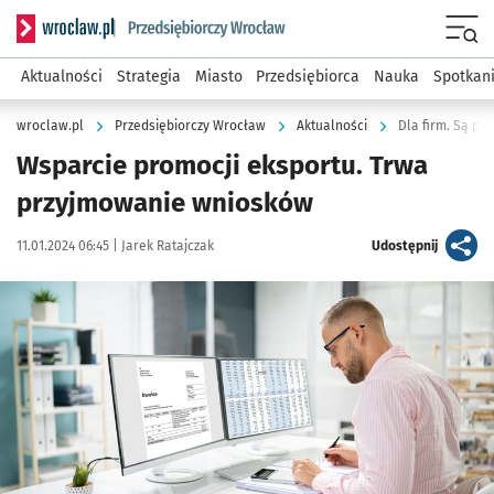
Serwis informacyjny wroclaw.pl podserwis: Strategia rozwo
Menu
Aktualności
Strategia
Miasto
Przedsiębiorca
Nauka
Spotkan
wroclaw.pl
Przedsiębiorczy Wrocław
Aktualności
Dla firm. Są pi
Wsparcie promocji eksportu. Trwa
przyjmowanie wniosków
Data publikacji:
Autor:
artykuł
11.01.2024 06:45 |
Jarek Ratajczak
Udostępnij
Kliknij, aby powiększyć