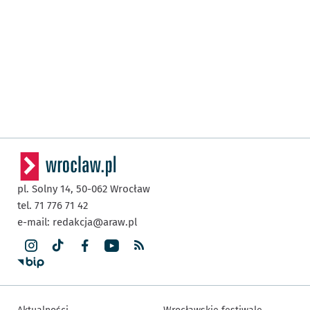
pl. Solny 14,
50-062
Wrocław
tel. 71 776 71 42
e-mail:
redakcja@araw.pl