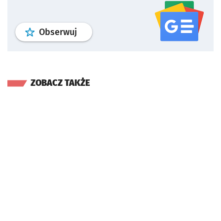
profil
google news
serwisu wroclaw
Obserwuj
ZOBACZ TAKŻE