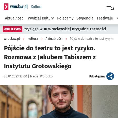
Serwis informacyjny wroclaw.pl podserwis: Kultura
Menu
Aktualności
Wydział Kultury
Polecamy
Stypendia
Festiwale
WROCŁAW
Przysięga w 10 Wrocławskiej Brygadzie Łączności
wroclaw.pl
Kultura
Aktualności
Pójście do teatru to jest ryzyko.
Rozmowa z Jakubem Tabiszem z
Instytutu Grotowskiego
Data publikacji:
Autor:
artykuł
28.01.2023 18:00 |
Maciej Wołodko
Udostępnij
Kliknij, aby powiększyć