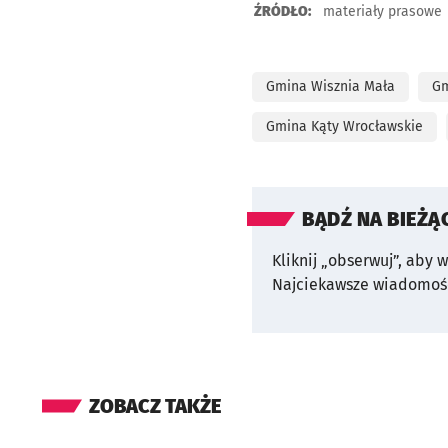
ŹRÓDŁO:
materiały prasowe
Gmina Wisznia Mała
Gm
Gmina Kąty Wrocławskie
BĄDŹ NA BIEŻĄ
Kliknij „obserwuj”, aby 
Najciekawsze wiadomośc
ZOBACZ TAKŻE