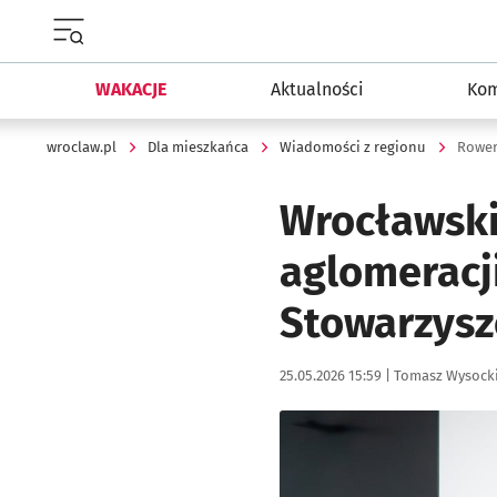
Menu główne portalu wroclaw.pl
WAKACJE
Aktualności
Kom
wroclaw.pl
Dla mieszkańca
Wiadomości z regionu
Wrocławski
aglomeracj
Stowarzysz
Data publikacji:
Autor:
25.05.2026 15:59 |
Tomasz Wysock
Kliknij, aby powiększyć