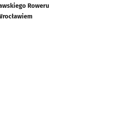
ławskiego Roweru
 Wrocławiem