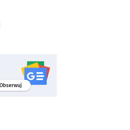
profil
google news
serwisu wroclaw.pl
Obserwuj