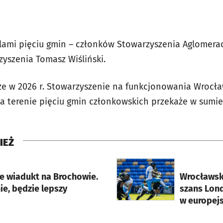
ami pięciu gmin – członków Stowarzyszenia Aglomeracj
zyszenia Tomasz Wiśliński.
że w 2026 r. Stowarzyszenie na funkcjonowania Wrocł
a terenie pięciu gmin członkowskich przekaże w sumie 2
IEŻ
rcie
otworzy się w nowej karci
ie wiadukt na Brochowie.
Wrocławski
e, będzie lepszy
szans Lon
w europejs