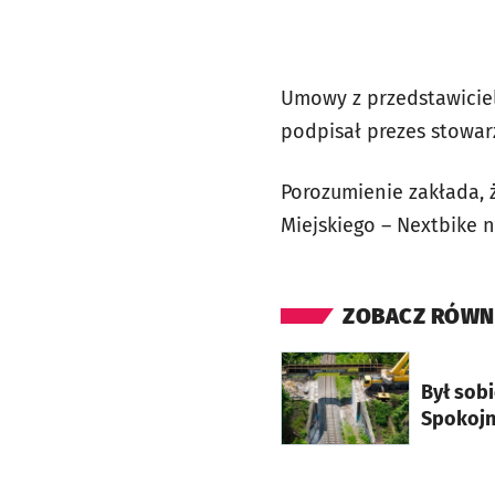
Umowy z przedstawiciel
podpisał prezes stowar
Porozumienie zakłada, 
Miejskiego – Nextbike n
ZOBACZ RÓWN
otworzy się w nowej ka
Był sob
Spokojni