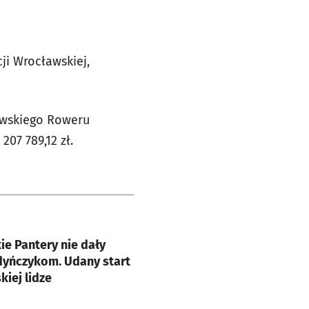
i Wrocławskiej,
awskiego Roweru
07 789,12 zł.
e
e Pantery nie dały
dyńczykom. Udany start
kiej lidze