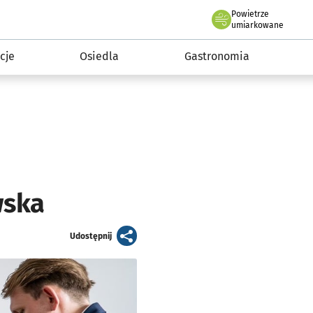
Powietrze
we Wrocławiu
 mieszkańca
umiarkowane
cje
Osiedla
Gastronomia
wska
artykuł
Udostępnij