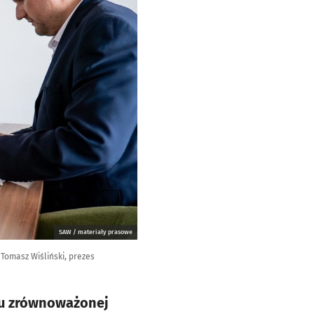
SAW / materiały prasowe
Tomasz Wiśliński, prezes
ju zrównoważonej