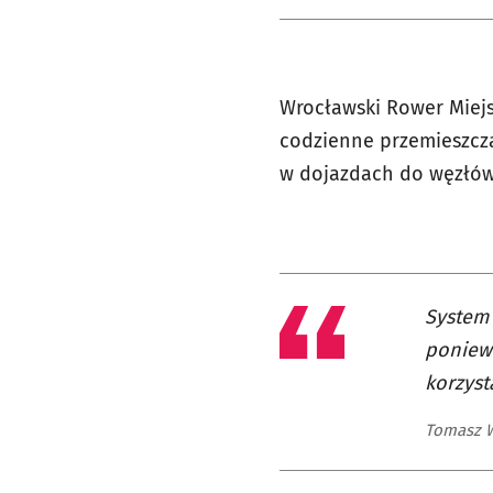
Wrocławski Rower Miejsk
codzienne przemieszcza
w dojazdach do węzłów
System 
poniewa
korzyst
Tomasz W