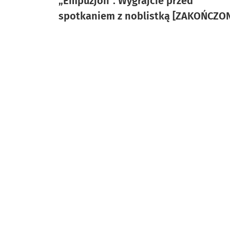
„Empuzjon”. Wygrajcie przed
spotkaniem z noblistką [ZAKOŃCZO