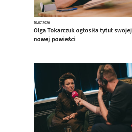
artykuł z galerią zdjęć
10.07.2026
Olga Tokarczuk ogłosiła tytuł swojej
nowej powieści