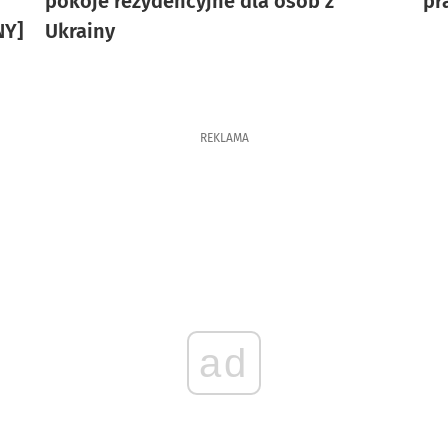
pokoje rezydencyjne dla osób z
pr
NY]
Ukrainy
REKLAMA
ad