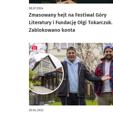
08.07.2024
Zmasowany hejt na Festiwal Góry
Literatury i Fundację Olgi Tokarczuk.
Zablokowano konta
artykuł z galerią zdjęć
20.04.2023