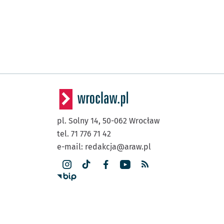
pl. Solny 14,
50-062
Wrocław
tel. 71 776 71 42
e-mail:
redakcja@araw.pl