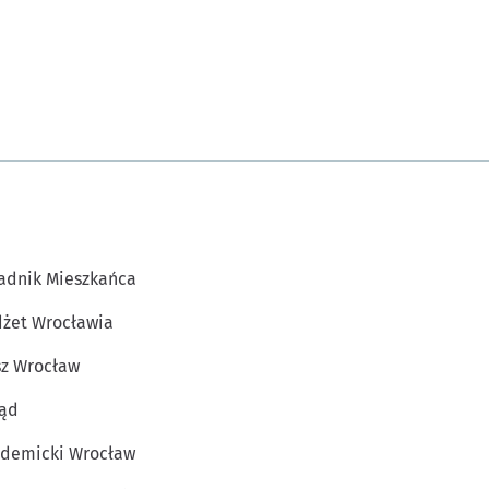
adnik Mieszkańca
żet Wrocławia
z Wrocław
ąd
demicki Wrocław