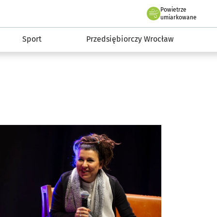
claw.pl
Powietrze
we Wrocławiu
umiarkowane
Sport
Przedsiębiorczy Wrocław