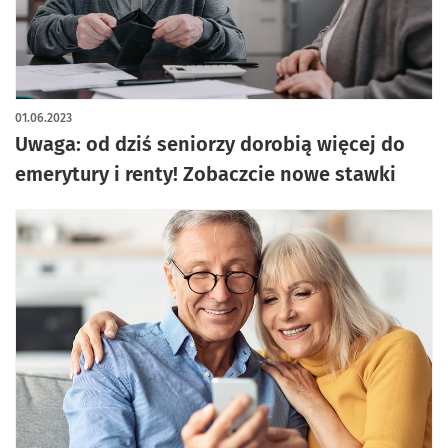
artykuł z galerią zdjęć
01.06.2023
Uwaga: od dziś seniorzy dorobią więcej do
emerytury i renty! Zobaczcie nowe stawki