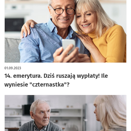
artykuł z galerią zdjęć
01.09.2023
14. emerytura. Dziś ruszają wypłaty! Ile
wyniesie "czternastka"?