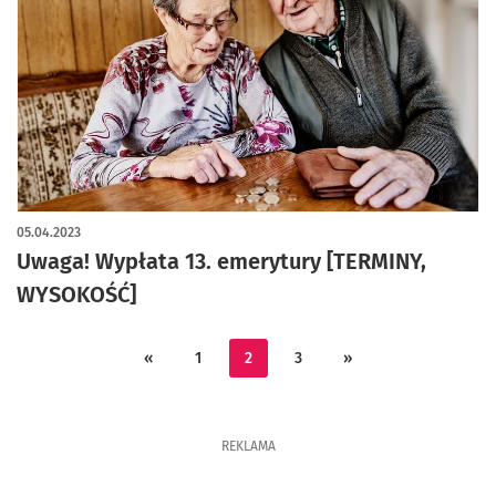
artykuł z galerią zdjęć
05.04.2023
Uwaga! Wypłata 13. emerytury [TERMINY,
WYSOKOŚĆ]
«
1
2
3
»
REKLAMA