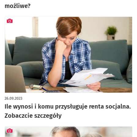
możliwe?
artykuł z galerią zdjęć
26.09.2023
Ile wynosi i komu przysługuje renta socjalna.
Zobaczcie szczegóły