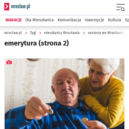
Serwis informacyjny wroclaw.pl
Menu
WAKACJE
Dla Mieszkańca
Komunikacja
Inwestycje
Kultura
Sp
wroclaw.pl
Tagi
mieszkańcy Wrocławia
seniorzy we Wrocławiu
emerytura
(strona 2)