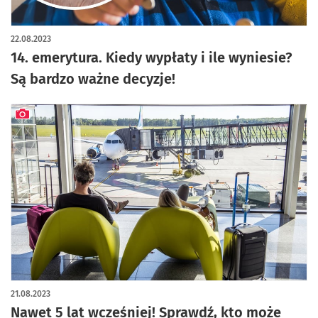
artykuł z galerią zdjęć
22.08.2023
14. emerytura. Kiedy wypłaty i ile wyniesie?
Są bardzo ważne decyzje!
artykuł z galerią zdjęć
21.08.2023
Nawet 5 lat wcześniej! Sprawdź, kto może