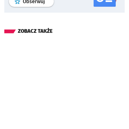
profil
google news
serwisu wroclaw
Obserwuj
ZOBACZ TAKŻE