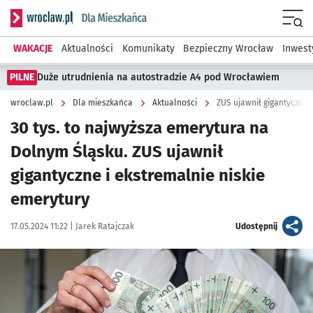
Serwis informacyjny wroclaw.pl podserwis: Dla mieszkańca
Menu
WAKACJE
Aktualności
Komunikaty
Bezpieczny Wrocław
Inwest
PILNE
Duże utrudnienia na autostradzie A4 pod Wrocławiem
wroclaw.pl
Dla mieszkańca
Aktualności
ZUS ujawnił gigantycznie
30 tys. to najwyższa emerytura na
Dolnym Śląsku. ZUS ujawnił
gigantyczne i ekstremalnie niskie
emerytury
Data publikacji:
Autor:
artykuł
17.05.2024 11:22 |
Jarek Ratajczak
Udostępnij
Kliknij, aby powiększyć