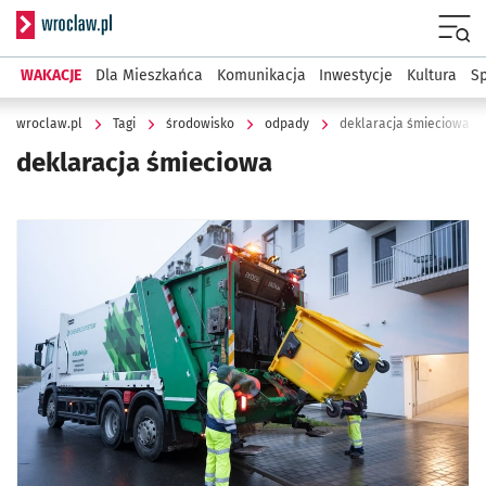
Serwis informacyjny wroclaw.pl
Menu
WAKACJE
Dla Mieszkańca
Komunikacja
Inwestycje
Kultura
Sp
wroclaw.pl
Tagi
środowisko
odpady
deklaracja śmieciowa
deklaracja śmieciowa