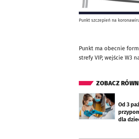
Punkt szczepień na koronawir
Punkt ma obecnie formę
strefy VIP, wejście W3 
ZOBACZ RÓWN
otworzy się w nowej ka
Od 3 pa
przypom
dla dzie