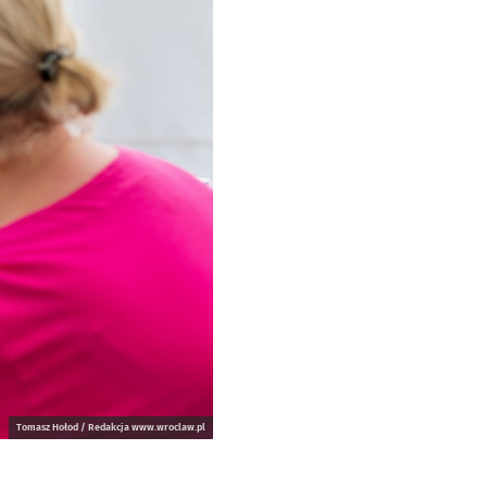
Tomasz Hołod / Redakcja www.wroclaw.pl