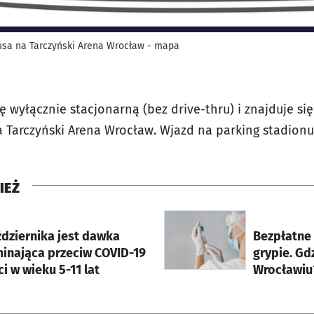
usa na Tarczyński Arena Wrocław - mapa
 wyłącznie stacjonarną (bez drive-thru) i znajduje si
na Tarczyński Arena Wrocław. Wjazd na parking stadion
IEŻ
rcie
otworzy się w nowej karci
ździernika jest dawka
Bezpłatne 
inająca przeciw COVID-19
grypie. Gd
ci w wieku 5-11 lat
Wrocławiu