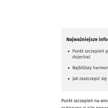
Najważniejsze inf
Punkt szczepień p
dojechać
Najbliższy harmo
Jak zaszczepić si
Punkt szczepień na wro
wykonano w nim ponad 1