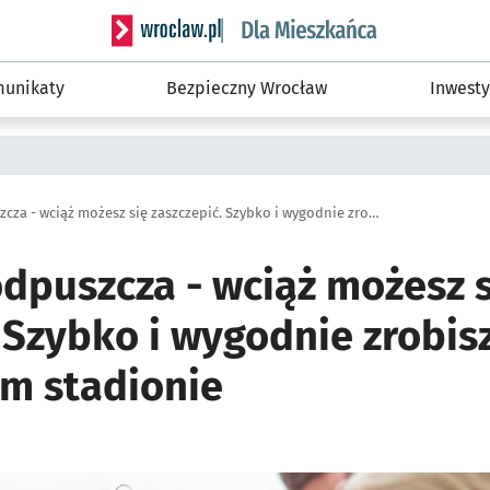
Serwis informacyjny wroclaw.pl podserwis: Dla
unikaty
Bezpieczny Wrocław
Inwesty
a
COVID nie odpuszcza - wciąż możesz się zaszczepić. Szybko i wygodnie zrobisz to na wrocławskim stadionie
odpuszcza - wciąż możesz 
 Szybko i wygodnie zrobisz
m stadionie