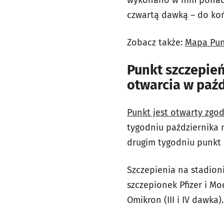
czwartą dawką – do koń
Zobacz także:
Mapa Pun
Punkt szczepień
otwarcia w paźd
Punkt jest otwarty zgo
tygodniu października m
drugim tygodniu punkt 
Szczepienia na stadio
szczepionek Pfizer i Mo
Omikron (III i IV dawka).