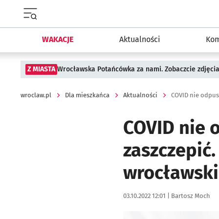
Menu główne portalu wroclaw.pl
WAKACJE
Aktualności
Kom
Z MIASTA
Wrocławska Potańcówka za nami. Zobaczcie zdjęci
wroclaw.pl
Dla mieszkańca
Aktualności
COVID nie 
zaszczepić.
wrocławski
Data publikacji:
Autor:
03.10.2022 12:01 |
Bartosz Moch
Kliknij, aby powiększyć