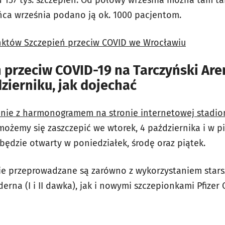
ca września podano ją ok. 1000 pacjentom.
któw Szczepień przeciw COVID we Wrocławiu
 przeciw COVID-19 na Tarczyński Are
zierniku, jak dojechać
dnie z harmonogramem na stronie internetowej stadio
ożemy się zaszczepić we wtorek, 4 października i w pi
będzie otwarty w poniedziałek, środę oraz piątek.
nie przeprowadzane są zarówno z wykorzystaniem star
derna (I i II dawka), jak i nowymi szczepionkami Pfize