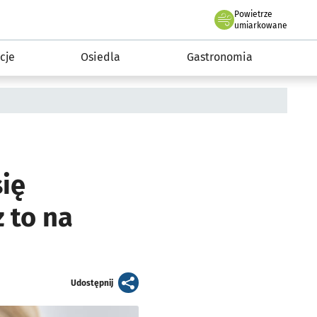
Powietrze
we Wrocławiu
 mieszkańca
umiarkowane
cje
Osiedla
Gastronomia
się
 to na
artykuł
Udostępnij