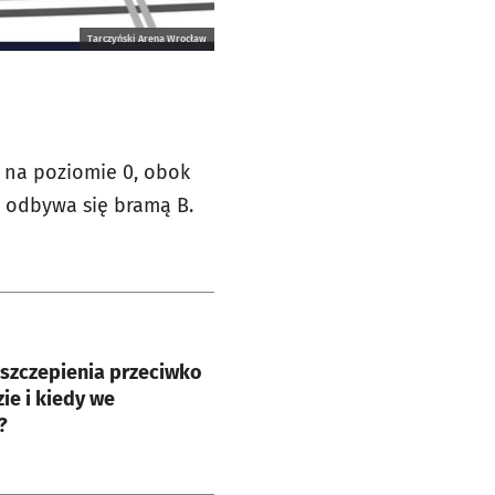
Tarczyński Arena Wrocław
ę na poziomie 0, obok
u odbywa się bramą B.
e
szczepienia przeciwko
zie i kiedy we
?