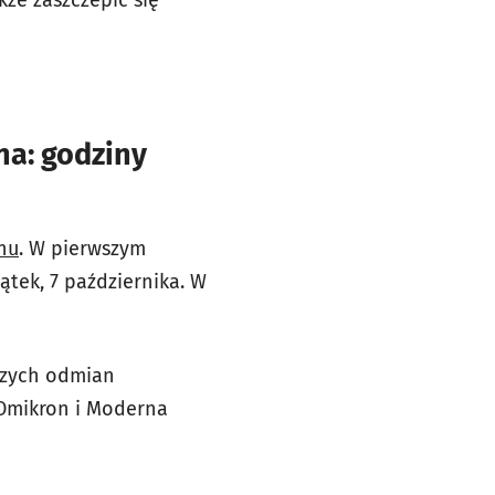
na: godziny
nu
. W pierwszym
ątek, 7 października. W
szych odmian
r Omikron i Moderna