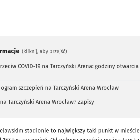
ormacje
(kliknij, aby przejść)
rzeciw COVID-19 na Tarczyński Arena: godziny otwarcia 
nogram szczepień na Tarczyński Arena Wrocław
ę na Tarczyński Arena Wrocław? Zapisy
cławskim stadionie to największy taki punkt w mieście
57 tys. szczepień. Od połowy września można tam tak