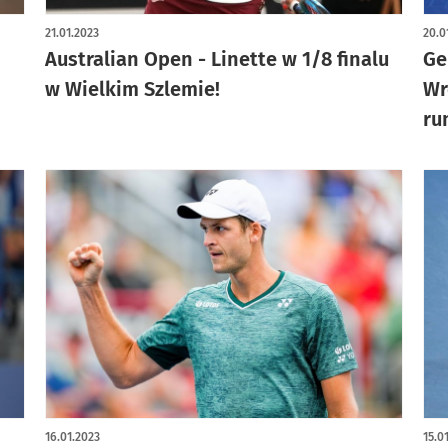
21.01.2023
20.0
Australian Open - Linette w 1/8 finalu
Ge
w Wielkim Szlemie!
Wr
ru
16.01.2023
15.0