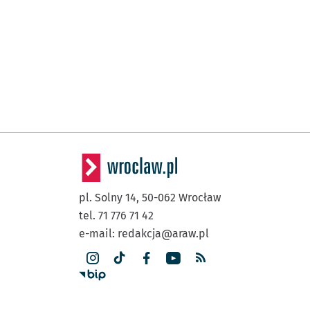
pl. Solny 14,
50-062
Wrocław
tel. 71 776 71 42
e-mail:
redakcja@araw.pl