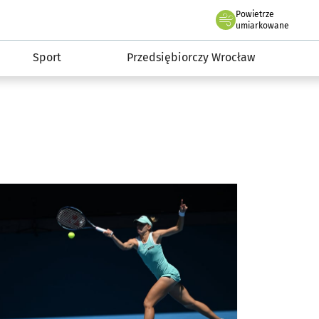
claw.pl
Powietrze
we Wrocławiu
umiarkowane
Sport
Przedsiębiorczy Wrocław