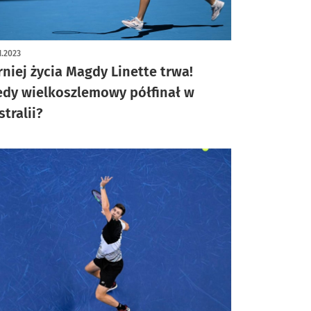
1.2023
rniej życia Magdy Linette trwa!
edy wielkoszlemowy półfinał w
stralii?