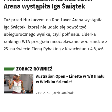
Arena wystąpiła Iga Świątek
Tuż przed Hurkaczem na Rod Laver Arena wystąpiła
Iga Świątek, której nie udało się powtórzyć
ubiegłorocznego wyniku, czyli półfinału. Liderka
rankingu WTA przegrała nieoczekiwanie w 4. rundzie z
25. na świecie Eleną Rybakiną z Kazachstanu 4:6, 4:6.
ZOBACZ RÓWNIEŻ
otworzy się w nowej karcie
Australian Open - Linette w 1/8 finalu
w Wielkim Szlemie!
21.01.2023
| Jarek Ratajczak