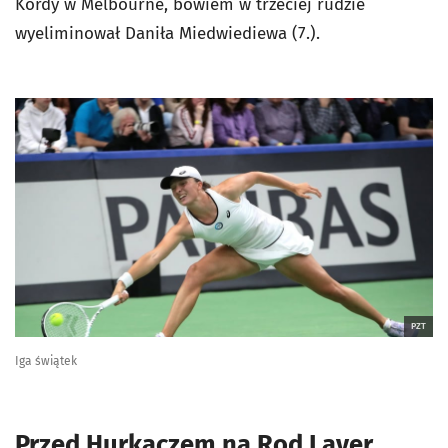
Kordy w Melbourne, bowiem w trzeciej rudzie
wyeliminował Daniła Miedwiediewa (7.).
PZT
Iga świątek
Przed Hurkaczem na Rod Laver