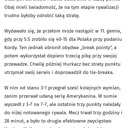
Obaj mieli świadomość, że na tym etapie rywalizacji
trudno byłoby odrobić taką stratę.
Wydawało się, że przełom może nastąpić w 11. gemie,
gdy przy 5:5 zrobiło się 40-15 dla Polaka przy podaniu
Kordy. Ten jednak obronił obydwa „break pointy”, a
potem wykorzystał dopiero trzecią pikę przy swojej
przewadze. Chwilę później Hurkacz bez straty punktu
utrzymał swój serwis i doprowadził do tie-breaka.
W nim od stanu 3-1 przegrał sześć kolejnych wymian,
zanim przerwał udaną serię Amerykanina. W sumie
wyszedł z 3-7 na 7-7, ale ostatnie trzy punkty należały
do niżej notowanego rywala. Mecz trwał trzy godziny i
28 minut, a było to drugie efektowne zwycięstwo