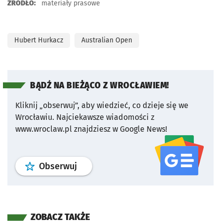
ŹRÓDŁO:
materiały prasowe
Hubert Hurkacz
Australian Open
BĄDŹ NA BIEŻĄCO Z WROCŁAWIEM!
Kliknij „obserwuj”, aby wiedzieć, co dzieje się we
Wrocławiu.
Najciekawsze wiadomości z
www.wroclaw.pl znajdziesz w Google News!
profil
google news
serwisu wroclaw
Obserwuj
ZOBACZ TAKŻE