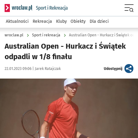
Serwis informacyjny wroclaw.pl podserwis: Sport i rekreacja
Menu
Aktualności
Rekreacja
Kluby
Obiekty
Dla dzieci
wroclaw.pl
Sport i rekreacja
Australian Open - Hurkacz i Świątek odpa
Australian Open - Hurkacz i Świątek
odpadli w 1/8 finału
Data publikacji:
Autor:
artykuł
22.01.2023 09:06 |
Jarek Ratajczak
Udostępnij
Kliknij, aby powiększyć