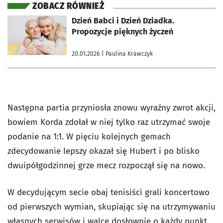
ZOBACZ RÓWNIEŻ
otworzy się w nowej karcie
Dzień Babci i Dzień Dziadka.
Propozycje pięknych życzeń
20.01.2026
| Paulina Krawczyk
Następna partia przyniosła znowu wyraźny zwrot akcji,
bowiem Korda zdołał w niej tylko raz utrzymać swoje
podanie na 1:1. W pięciu kolejnych gemach
zdecydowanie lepszy okazał się Hubert i po blisko
dwuipółgodzinnej grze mecz rozpoczął się na nowo.
W decydującym secie obaj tenisiści grali koncertowo
od pierwszych wymian, skupiając się na utrzymywaniu
własnych serwisów i walce dosłownie o każdy punkt.