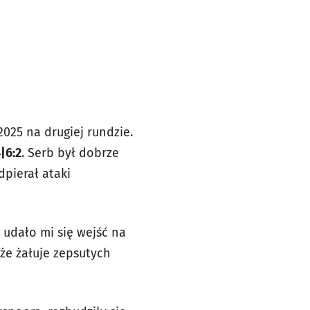
025 na drugiej rundzie.
4|6:2
. Serb był dobrze
dpierał ataki
 udało mi się wejść na
 że żałuje zepsutych