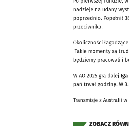
Po pierwszej rundzie, w
nadzieje na udany wystę
poprzednio. Popełnił 3
przeciwnika.
Okoliczności łagodzące
Takie momenty są trudn
będziemy pracowali i b
W AO 2025 gra dalej
Iga
pań trwał godzinę. W 3
Transmisje z Australii w
ZOBACZ RÓWN