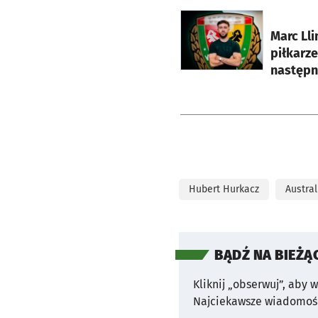
otworzy się w nowej ka
Marc Ll
piłkarz
następn
Hubert Hurkacz
Austra
BĄDŹ NA BIEŻĄ
Kliknij „obserwuj”, aby 
Najciekawsze wiadomośc