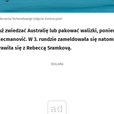
derzenia forhendowego (zdjęcie ilustracyjne)
ż zwiedzać Australię lub pakować walizki, poniew
ecmanović. W 3. rundzie zameldowała się natomi
rawiła się z Rebeccą Sramkovą.
REKLAMA
ad