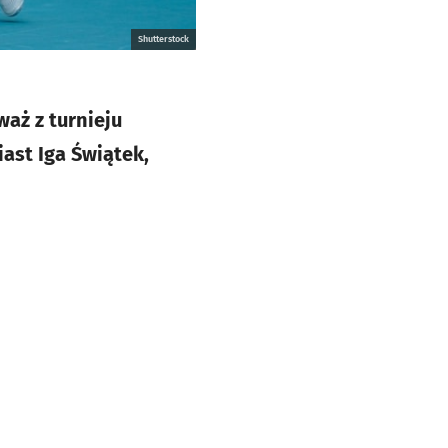
Shutterstock
aż z turnieju
ast Iga Świątek,