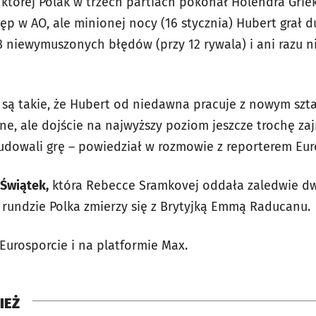
 której Polak w trzech partiach pokonał Holendra Griek
p w AO, ale minionej nocy (16 stycznia) Hubert grał d
8 niewymuszonych błędów (przy 12 rywala) i ani razu n
 są takie, że Hubert od niedawna pracuje z nowym szt
e, ale dojście na najwyższy poziom jeszcze trochę zaj
udowali grę – powiedział w rozmowie z reporterem Eur
 Świątek,
która Rebecce Sramkovej oddała zaledwie d
. rundzie Polka zmierzy się z Brytyjką Emmą Raducanu
 Eurosporcie i na platformie Max.
IEŻ