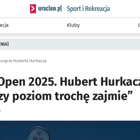
Serwis informacyjny wroclaw.pl podserwis: Sport 
acja
Kluby
ENIA]
tknięcie Huberta Hurkacza
Open 2025. Hubert Hurkacz
zy poziom trochę zajmie”
y