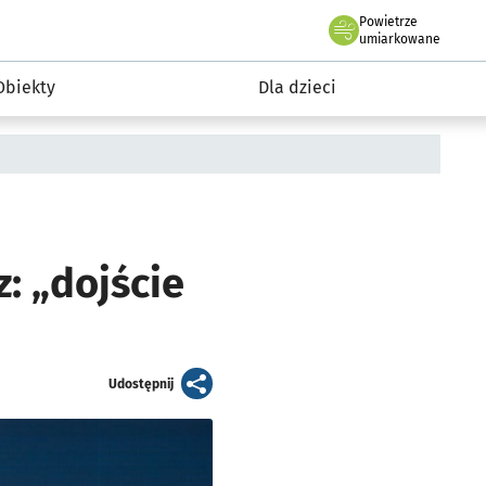
Powietrze
we Wrocławiu
i rekreacja
umiarkowane
Obiekty
Dla dzieci
: „dojście
artykuł
Udostępnij