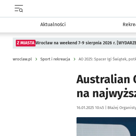
Menu główne portalu wroclaw.pl
Aktualności
Rekre
Z MIASTA
Wrocław na weekend 7-9 sierpnia 2026 r. [WYDARZ
wroclaw.pl
Sport i rekreacja
AO 2025: Spacer Igi Świątek, po
Australian 
na najwyżs
Data publikacji:
Autor:
16.01.2025 10:45 |
Błażej Organist
Kliknij, aby powiększyć