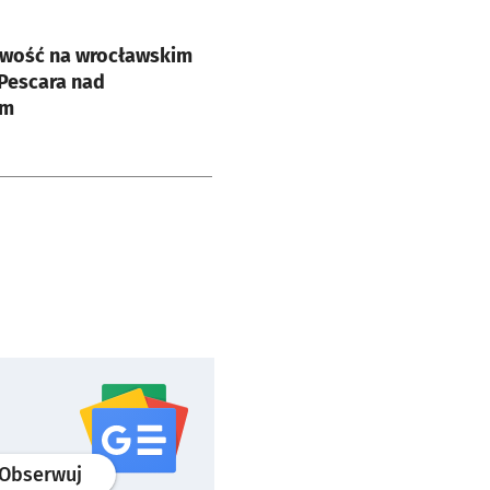
e
wość na wrocławskim
 Pescara nad
em
profil
google news
serwisu wroclaw.pl
Obserwuj