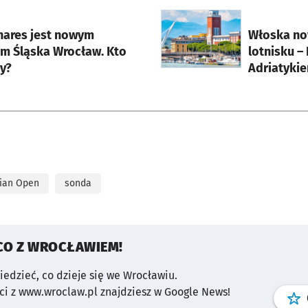
rcie
otworzy się w nowej karci
inares jest nowym
Włoska no
em Śląska Wrocław. Kto
lotnisku –
y?
Adriatyki
lian Open
sonda
CO Z WROCŁAWIEM!
wiedzieć, co dzieje się we Wrocławiu.
i z www.wroclaw.pl znajdziesz w Google News!