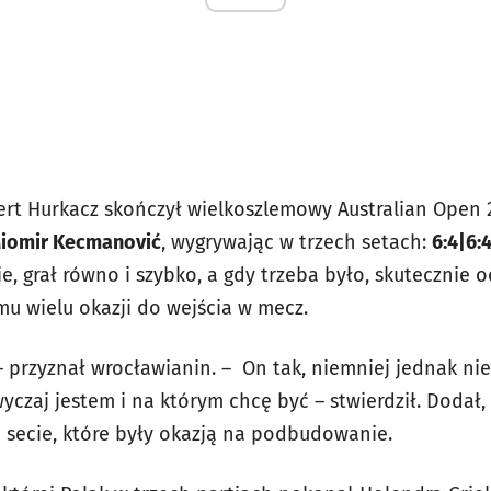
ert Hurkacz skończył wielkoszlemowy Australian Open 2
iomir Kecmanović
, wygrywając w trzech setach:
6:4|6:
, grał równo i szybko, a gdy trzeba było, skutecznie o
mu wielu okazji do wejścia w mecz.
 przyznał wrocławianin. – On tak, niemniej jednak nie
czaj jestem i na którym chcę być – stwierdził. Dodał,
m secie, które były okazją na podbudowanie.