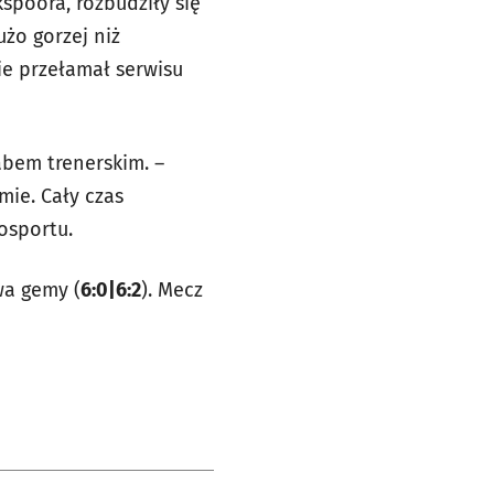
spoora, rozbudziły się
użo gorzej niż
ie przełamał serwisu
abem trenerskim. –
mie. Cały czas
osportu.
wa gemy (
6:0|6:2
). Mecz
.