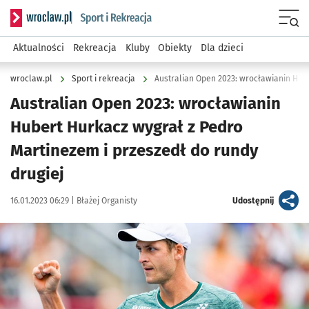
Serwis informacyjny wroclaw.pl podserwis: Sport i rekreacja
Menu
Aktualności
Rekreacja
Kluby
Obiekty
Dla dzieci
wroclaw.pl
Sport i rekreacja
Australian Open 2023: wrocławianin
Hubert Hurkacz wygrał z Pedro
Martinezem i przeszedł do rundy
drugiej
Data publikacji:
Autor:
artykuł
16.01.2023 06:29 |
Błażej Organisty
Udostępnij
Kliknij, aby powiększyć