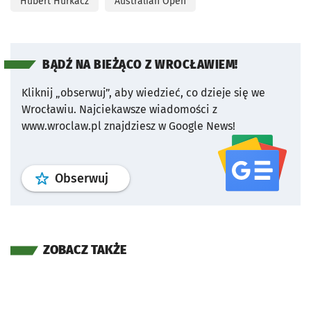
Hubert Hurkacz
Australian Open
BĄDŹ NA BIEŻĄCO Z WROCŁAWIEM!
Kliknij „obserwuj”, aby wiedzieć, co dzieje się we
Wrocławiu.
Najciekawsze wiadomości z
www.wroclaw.pl znajdziesz w Google News!
profil
google news
serwisu wroclaw
Obserwuj
ZOBACZ TAKŻE