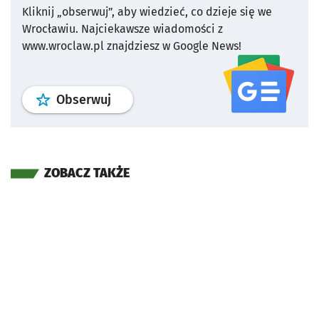
Kliknij „obserwuj”, aby wiedzieć, co dzieje się we
Wrocławiu.
Najciekawsze wiadomości z
www.wroclaw.pl znajdziesz w Google News!
profil
google news
serwisu wroclaw
Obserwuj
ZOBACZ TAKŻE