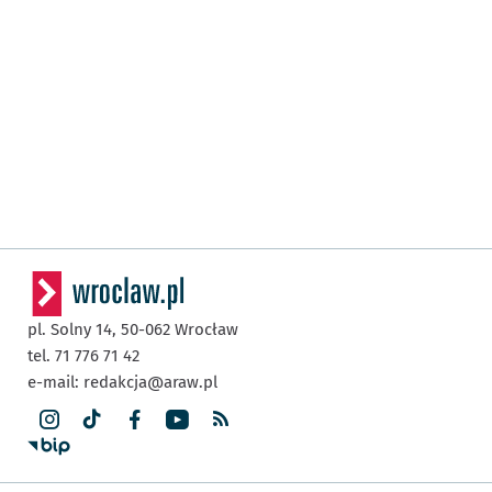
pl. Solny 14,
50-062
Wrocław
tel. 71 776 71 42
e-mail:
redakcja@araw.pl