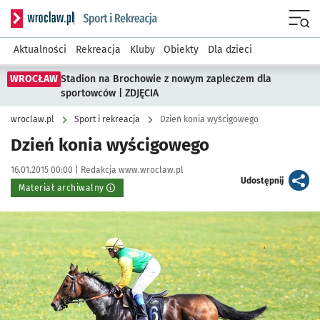
Serwis informacyjny wroclaw.pl podserwis: Sport i rekreacja
Menu
Aktualności
Rekreacja
Kluby
Obiekty
Dla dzieci
WROCŁAW
Stadion na Brochowie z nowym zapleczem dla
sportowców | ZDJĘCIA
wroclaw.pl
Sport i rekreacja
Dzień konia wyścigowego
Dzień konia wyścigowego
Data publikacji:
Autor:
16.01.2015 00:00 |
Redakcja www.wroclaw.pl
artykuł
Udostępnij
Materiał archiwalny
Kliknij, aby powiększyć