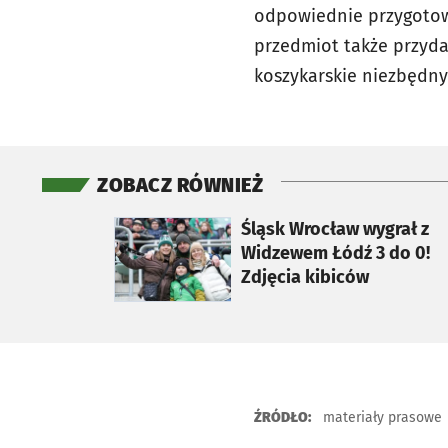
odpowiednie przygotowa
przedmiot także przyda 
koszykarskie niezbędny
ZOBACZ RÓWNIEŻ
otworzy się w nowej karcie
Śląsk Wrocław wygrał z
Widzewem Łódź 3 do 0!
Zdjęcia kibiców
ŹRÓDŁO:
materiały prasowe