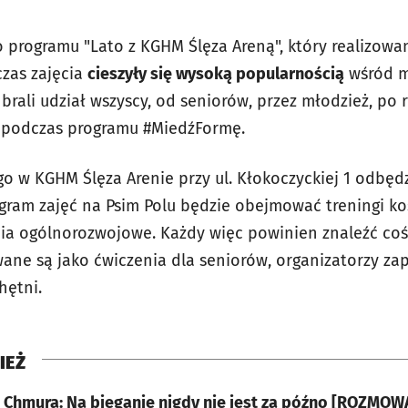
o programu "Lato z KGHM Ślęza Areną", który realizowa
zas zajęcia
cieszyły się wysoką popularnością
wśród m
 brali udział wszyscy, od seniorów, przez młodzież, po 
e podczas programu #MiedźFormę.
go w KGHM Ślęza Arenie przy ul. Kłokoczyckiej 1 odbędz
gram zajęć na Psim Polu będzie obejmować treningi ko
cia ogólnorozwojowe. Każdy więc powinien znaleźć coś 
ane są jako ćwiczenia dla seniorów, organizatorzy za
hętni.
IEŻ
n Chmura: Na bieganie nigdy nie jest za późno [ROZMOW