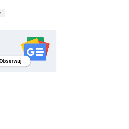
e
profil
google news
serwisu wroclaw.pl
Obserwuj