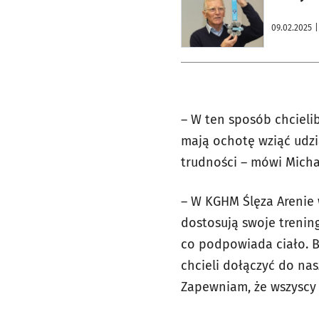
09.02.2025
|
– W ten sposób chcieli
mają ochotę wziąć udzi
trudności – mówi Micha
– W KGHM Ślęza Arenie 
dostosują swoje trenin
co podpowiada ciało. B
chcieli dołączyć do nas
Zapewniam, że wszyscy u