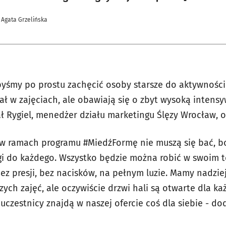
 Agata Grzelińska
byśmy po prostu zachęcić osoby starsze do aktywności 
ał w zajęciach, ale obawiają się o zbyt wysoką intens
ł Rygiel, menedżer działu marketingu Ślęzy Wrocław, or
w ramach programu #MiedźFormę nie muszą się bać, bo
gi do każdego. Wszystko będzie można robić w swoim t
ez presji, bez nacisków, na pełnym luzie. Mamy nadziej
zych zajęć, ale oczywiście drzwi hali są otwarte dla k
czestnicy znajdą w naszej ofercie coś dla siebie - dod