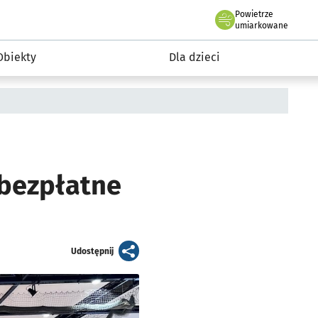
Powietrze
we Wrocławiu
i rekreacja
umiarkowane
Obiekty
Dla dzieci
 bezpłatne
artykuł
Udostępnij