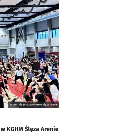
materiały prasowe KGHM Ślęza Arena
5 w KGHM Ślęza Arenie