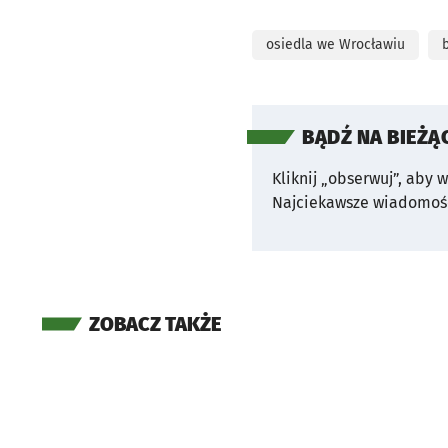
osiedla we Wrocławiu
BĄDŹ NA BIEŻĄ
Kliknij „obserwuj”, aby 
Najciekawsze wiadomośc
ZOBACZ TAKŻE