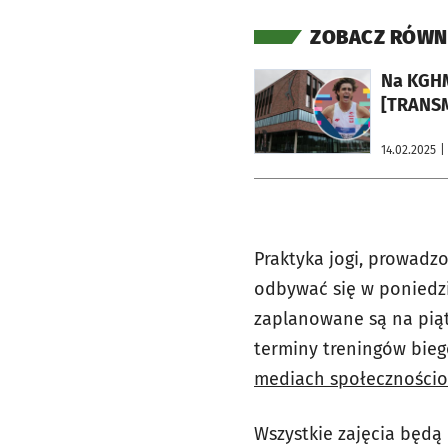
ZOBACZ RÓWN
otworzy się w nowej karcie
Na KGHM
[TRANSM
14.02.2025
|
Praktyka jogi, prowadz
odbywać się w poniedzi
zaplanowane są na piąt
terminy treningów bieg
mediach społecznościo
Wszystkie zajęcia będą