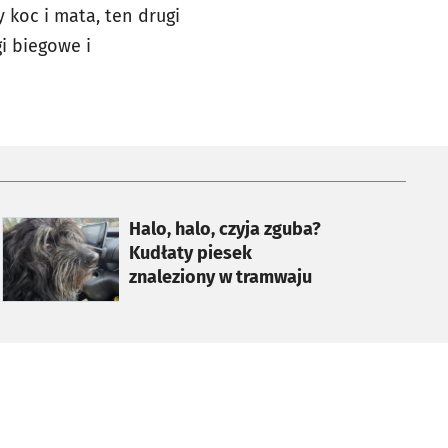
 koc i mata, ten drugi
i biegowe i
otworzy się w nowej karcie
Halo, halo, czyja zguba?
Kudłaty piesek
znaleziony w tramwaju