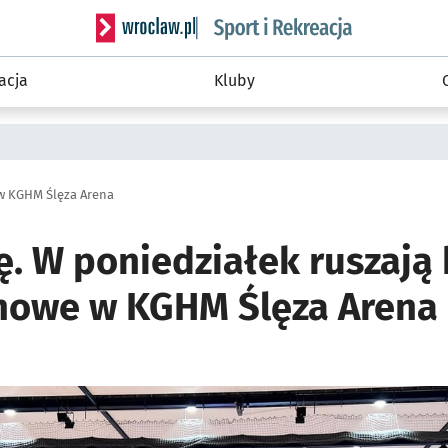
Serwis informacyjny wroclaw.pl podserwis: Sport 
acja
Kluby
 w KGHM Ślęza Arena
. W poniedziałek ruszają
chowe w KGHM Ślęza Arena