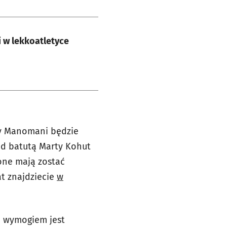
 w lekkoatletyce
oły Manomani będzie
od batutą Marty Kohut
one mają zostać
at znajdziecie
w
m wymogiem jest