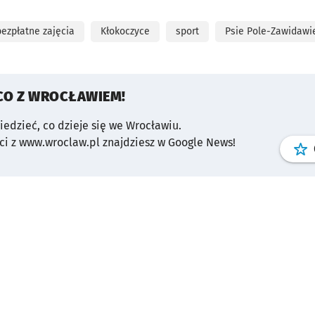
bezpłatne zajęcia
Kłokoczyce
sport
Psie Pole-Zawidawi
CO Z WROCŁAWIEM!
wiedzieć, co dzieje się we Wrocławiu.
i z www.wroclaw.pl znajdziesz w Google News!