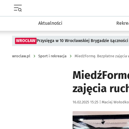
Menu główne portalu wroclaw.pl
Aktualności
Rekre
WROCŁAW
Przysięga w 10 Wrocławskiej Brygadzie Łączności
wroclaw.pl
Sport i rekreacja
MiedźFormę. Bezpłatne zajęcia
MiedźFormę
zajęcia ru
Data publikacji:
Autor:
16.02.2025 15:25 |
Maciej Wołodko
Kliknij, aby powiększyć