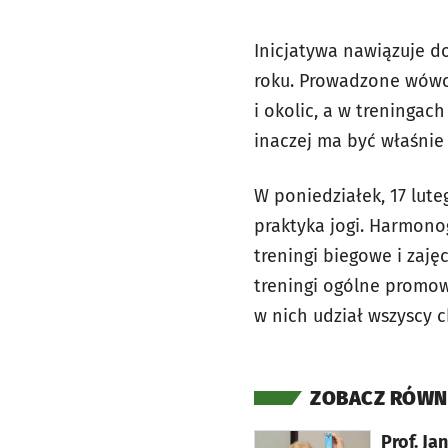
Inicjatywa nawiązuje d
roku. Prowadzone wówc
i okolic, a w treningach
inaczej ma być właśni
W poniedziałek, 17 lute
praktyka jogi. Harmono
treningi biegowe i zaję
treningi ogólne promow
w nich udział wszyscy c
ZOBACZ RÓWN
otworzy się w nowej karcie
Prof. Ja