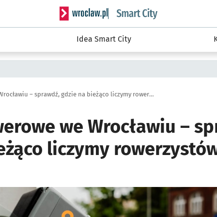
Serwis informacyjny wroclaw.pl podserwis: S
Idea Smart City
Liczniki rowerowe we Wrocławiu – sprawdź, gdzie na bieżąco liczymy rowerzystów
owerowe we Wrocławiu – sp
ieżąco liczymy rowerzystó