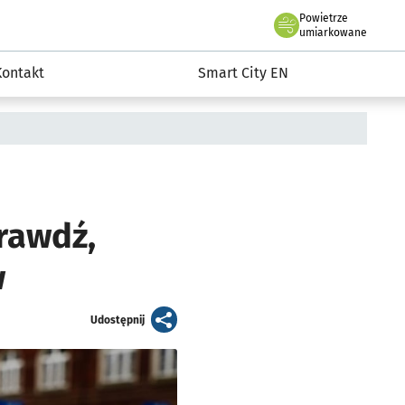
Powietrze
we Wrocławiu
martCity
umiarkowane
Kontakt
Smart City EN
rawdź,
w
artykuł
Udostępnij