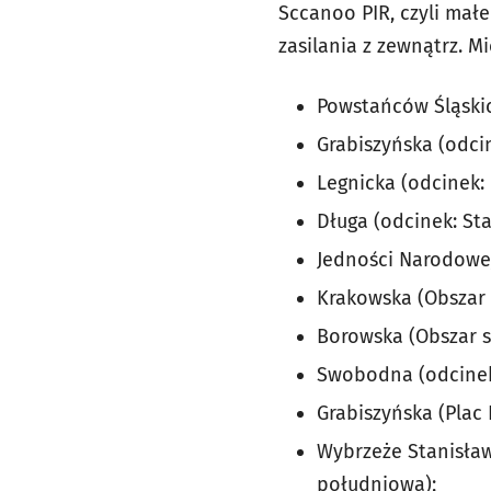
Sccanoo PIR, czyli mał
zasilania z zewnątrz. M
Powstańców Śląskic
Grabiszyńska (odci
Legnicka (odcinek: 
Długa (odcinek: St
Jedności Narodowej
Krakowska (Obszar 
Borowska (Obszar s
Swobodna (odcinek
Grabiszyńska (Plac
Wybrzeże Stanisław
południowa);