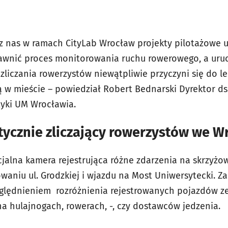
z nas w ramach CityLab Wrocław projekty pilotażowe 
awnić proces monitorowania ruchu rowerowego, a uru
zliczania rowerzystów niewątpliwie przyczyni się do l
ą w mieście – powiedział Robert Bednarski Dyrektor ds
styki UM Wrocławia.
ycznie zliczający rowerzystów we W
cjalna kamera rejestrująca różne zdarzenia na skrzyżo
waniu ul. Grodzkiej i wjazdu na Most Uniwersytecki. Z
ględnieniem rozróżnienia rejestrowanych pojazdów ze 
na hulajnogach, rowerach, -, czy dostawców jedzenia.