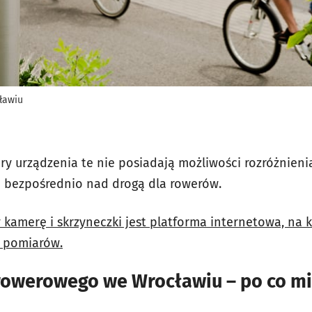
ławiu
y urządzenia te nie posiadają możliwości rozróżnienia
 bezpośrednio nad drogą dla rowerów.
y kamerę i skrzyneczki jest platforma internetowa, na
 pomiarów.
rowerowego we Wrocławiu – po co m