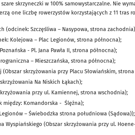
e szare skrzyneczki w 100% samowystarczalne. Nie wym
ierzą one liczbę rowerzystów korzystających z 11 tras 
h (odcinek: Szczęśliwa – Nasypowa, strona zachodnia)
nek: Kolejowa – Plac Legionów, strona północna);
Poznańska - Pl. Jana Pawła II, strona północna);
arograniczna – Mieszczańska, strona północna);
 (Obszar skrzyżowania przy Placu Słowiańskim, strona
skrzyżowania Na Niskich Łąkach);
krzyżowania przy ul. Kamiennej, strona wschodnia);
 między: Komandorska - Ślężna);
 Legionów – Świebodzka strona południowa (Sądowa));
a Wyspiańskiego (Obszar skrzyżowania przy ul. Hoene