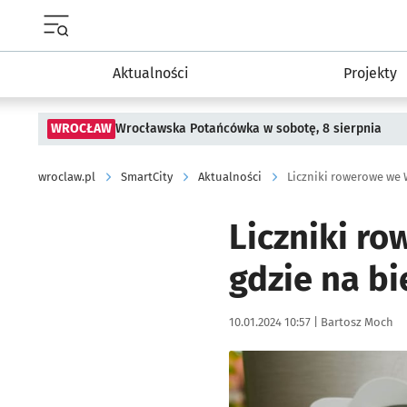
Menu główne portalu wroclaw.pl
Aktualności
Projekty
WROCŁAW
Wrocławska Potańcówka w sobotę, 8 sierpnia
wroclaw.pl
SmartCity
Aktualności
Liczniki r
gdzie na b
Data publikacji:
Autor:
10.01.2024 10:57 |
Bartosz Moch
Kliknij, aby powiększyć