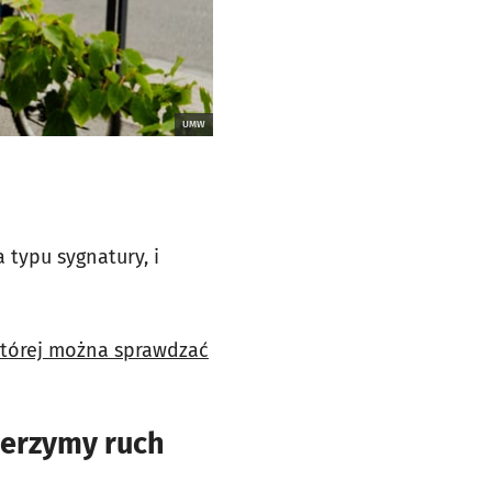
UMW
 typu sygnatury, i
 której można sprawdzać
ierzymy ruch