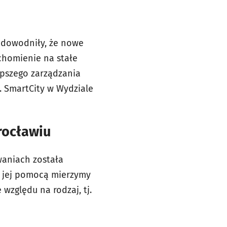
udowodniły, że nowe
chomienie na stałe
epszego zarządzania
. SmartCity w Wydziale
rocławiu
waniach została
a jej pomocą mierzymy
względu na rodzaj, tj.