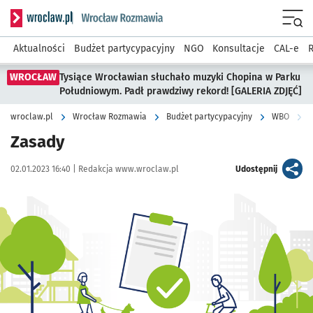
Serwis informacyjny wroclaw.pl podserwis: Rozmawia
Menu
Aktualności
Budżet partycypacyjny
NGO
Konsultacje
CAL-e
R
WROCŁAW
Tysiące Wrocławian słuchało muzyki Chopina w Parku
Południowym. Padł prawdziwy rekord! [GALERIA ZDJĘĆ]
wroclaw.pl
Wrocław Rozmawia
Budżet partycypacyjny
WBO
Zasady
Data publikacji:
Autor:
artykuł
02.01.2023 16:40 |
Redakcja www.wroclaw.pl
Udostępnij
Kliknij, aby powiększyć