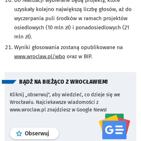
Do realizacji wybierane będą projekty, które
uzyskały kolejno największą liczbę głosów, aż do
wyczerpania puli środków w ramach projektów
osiedlowych (10 mln zł) i ponadosiedlowych (21
mln zł).
Wyniki głosowania zostaną opublikowane na
www.wroclaw.pl/wbo
oraz w BIP.
BĄDŹ NA BIEŻĄCO Z WROCŁAWIEM!
Kliknij „obserwuj”, aby wiedzieć, co dzieje się we
Wrocławiu.
Najciekawsze wiadomości z
www.wroclaw.pl znajdziesz w Google News!
profil
google news
serwisu wroclaw
Obserwuj