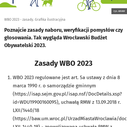
rys. ARAW
WBO 2023 - zasady. Grafika ilustracyjna
Poznajcie zasady naboru, weryfikacji pomysłów czy
głosowania. Tak wygląda Wrocławski Budżet
Obywatelski 2023.
Zasady WBO 2023
WBO 2023 regulowane jest art. 5a ustawy z dnia 8
marca 1990 r. o samorządzie gminnym
(https://isap.sejm.gov.pl/isap.nsf/DocDetails.xsp?
id=WDU19900160095), uchwałą RMW z 13.09.2018 r.
LXII/1440/18
(https://baw.um.wroc.pl/UrzadMiastaWroclawia/
LXII_1440_18) - znowelizowaną uchwałą RMW z