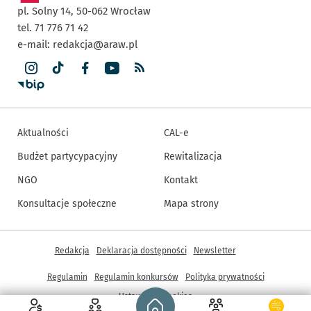
pl. Solny 14,
50-062
Wrocław
tel. 71 776 71 42
e-mail:
redakcja@araw.pl
Aktualności
CAL-e
Budżet partycypacyjny
Rewitalizacja
NGO
Kontakt
Konsultacje społeczne
Mapa strony
Inne informacje
Redakcja
Deklaracja dostępności
Newsletter
Regulamin
Regulamin konkursów
Polityka prywatności
Strona główna - wroclaw.pl
Ustawienia cookies