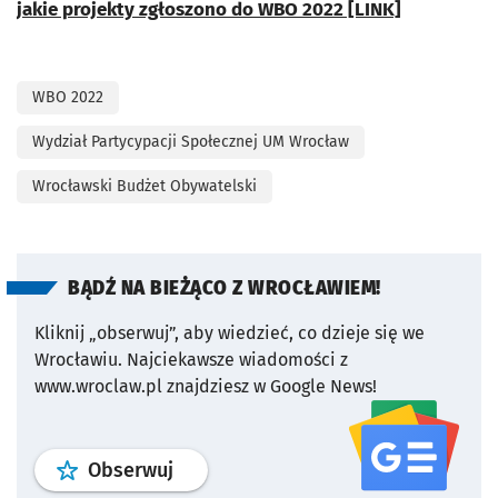
jakie projekty zgłoszono do WBO 2022 [LINK]
WBO 2022
Wydział Partycypacji Społecznej UM Wrocław
Wrocławski Budżet Obywatelski
BĄDŹ NA BIEŻĄCO Z WROCŁAWIEM!
Kliknij „obserwuj”, aby wiedzieć, co dzieje się we
Wrocławiu.
Najciekawsze wiadomości z
www.wroclaw.pl znajdziesz w Google News!
profil
google news
serwisu wroclaw
Obserwuj