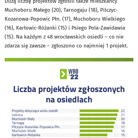
Dużą liczbę projektów zgłosili także mieszkańcy
Muchoboru Małego (20), Tarnogaju (18), Pilczyc-
Kozanowa-Popowic Płn. (17), Muchoboru Wielkiego
(16), Karłowic-Różanki (15) i Psiego Pola-Zawidawia
(15). Na każdym z 48 wrocławskich osiedli – co nie
zdarza się zawsze – zgłoszono co najmniej 1 projekt.