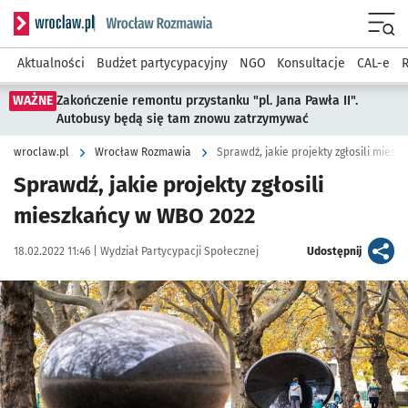
Serwis informacyjny wroclaw.pl podserwis: Rozmawia
Menu
Aktualności
Budżet partycypacyjny
NGO
Konsultacje
CAL-e
R
WAŻNE
Zakończenie remontu przystanku "pl. Jana Pawła II".
Autobusy będą się tam znowu zatrzymywać
wroclaw.pl
Wrocław Rozmawia
Sprawdź, jakie projekty zgłosili mies
Sprawdź, jakie projekty zgłosili
mieszkańcy w WBO 2022
Data publikacji:
Autor:
artykuł
18.02.2022 11:46 |
Wydział Partycypacji Społecznej
Udostępnij
Kliknij, aby powiększyć