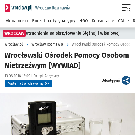
Serwis informacyjny wroclaw.pl podserwis: Rozmawia
Menu
Aktualności
Budżet partycypacyjny
NGO
Konsultacje
CAL-e
R
WROCŁAW
Utrudnienia na skrzyżowaniu Ślężnej i Wiśniowej
wroclaw.pl
Wrocław Rozmawia
Wrocławski Ośrodek Pomocy Osobom 
Wrocławski Ośrodek Pomocy Osobom
Nietrzeźwym [WYWIAD]
Data publikacji:
Autor:
13.06.2018 13:09 |
Patryk Załęczny
artykuł
Udostępnij
Materiał archiwalny
Kliknij, aby powiększyć