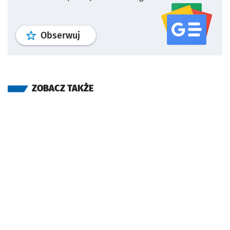
profil
google news
serwisu wroclaw
Obserwuj
ZOBACZ TAKŻE