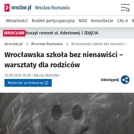
Serwis informacyjny wroclaw.pl podserwis: Rozmawia
Menu
Aktualności
Budżet partycypacyjny
NGO
Konsultacje
CAL-e
R
WROCŁAW
Ruszył remont ul. Rdestowej | ZDJĘCIA
wroclaw.pl
Wrocław Rozmawia
Wrocławska szkoła bez nienawiści – w
Wrocławska szkoła bez nienawiści –
warsztaty dla rodziców
Data publikacji:
Autor:
23.09.2020 10:36 |
Maciej Wołodko
artykuł
Udostępnij
Materiał archiwalny
Kliknij, aby powiększyć