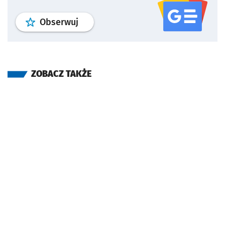
profil
google news
serwisu wroclaw
Obserwuj
ZOBACZ TAKŻE