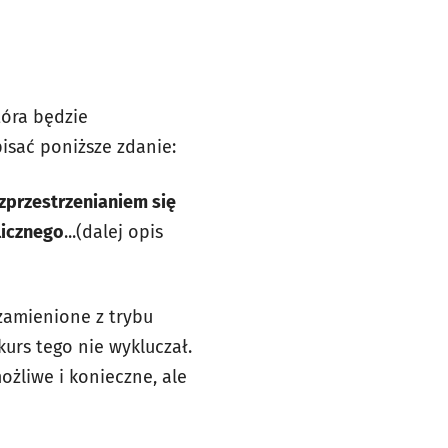
tóra będzie
isać poniższe zdanie:
ozprzestrzenianiem się
licznego
...(dalej opis
zamienione z trybu
kurs tego nie wykluczał.
ożliwe i konieczne, ale