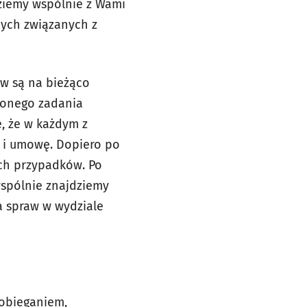
dziemy wspólnie z Wami
nych związanych z
w są na bieżąco
conego zadania
, że w każdym z
 i umowę. Dopiero po
ch przypadków. Po
spólnie znajdziemy
a spraw w wydziale
pobieganiem,