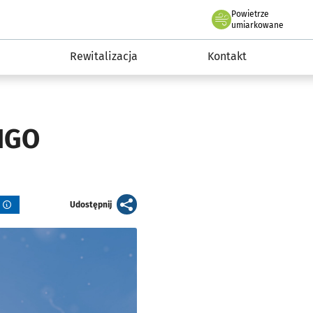
Powietrze
we Wrocławiu
awia
umiarkowane
Rewitalizacja
Kontakt
 NGO
artykuł
y
Udostępnij