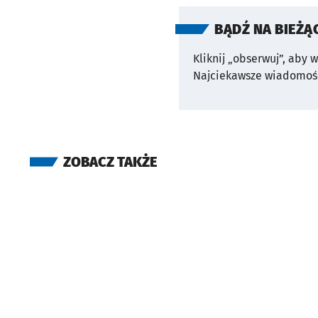
BĄDŹ NA BIEŻĄ
Kliknij „obserwuj”, aby 
Najciekawsze wiadomośc
ZOBACZ TAKŻE