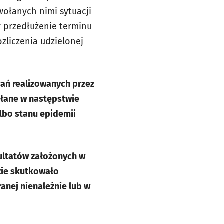
wołanych nimi sytuacji
cy przedłużenie terminu
zliczenia udzielonej
łań realizowanych przez
ołane w następstwie
lbo stanu epidemii
zultatów założonych w
zie skutkowało
anej nienależnie lub w