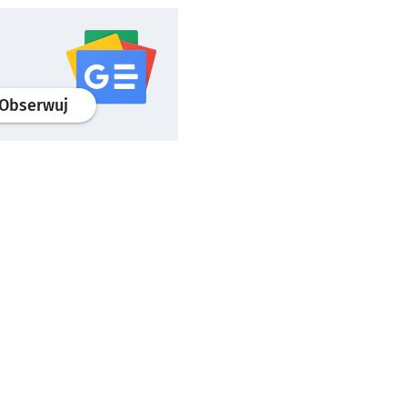
profil
google news
serwisu wroclaw.pl
Obserwuj