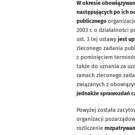
W okresie obowiązywani
następujących po ich od
publicznego
organizacj
2003 r. o działalności
ust. 3 tej ustawy
jest u
zleconego zadania publi
z pominięciem terminów 
także do uznania za u
ramach zleconego zadan
związanych z obowiązy
jednakże sprawozdań c
Powyżej została zacyto
organizacji pozarządowy
rozliczenie
rozpatrywan