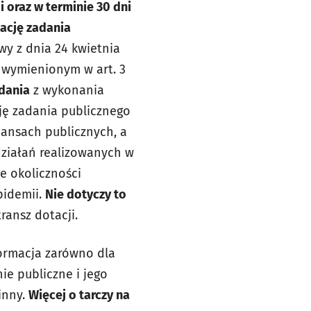
 oraz w terminie 30 dni
zację zadania
wy z dnia 24 kwietnia
m wymienionym w art. 3
zdania
z wykonania
cję zadania publicznego
nansach publicznych, a
ziałań realizowanych w
e okoliczności
pidemii.
Nie dotyczy to
ransz dotacji.
ormacja zarówno dla
ie publiczne i jego
inny.
Więcej o tarczy na