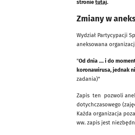
stronie
tutaj
.
Zmiany w anek
Wydział Partycypacji Sp
aneksowana organizacja
"
Od dnia .... i do mome
koronawirusa, jednak ni
zadania)"
Zapis ten pozwoli ane
dotychczasowego (zajęci
Każda organizacja poza
ww. zapis jest niezbędn