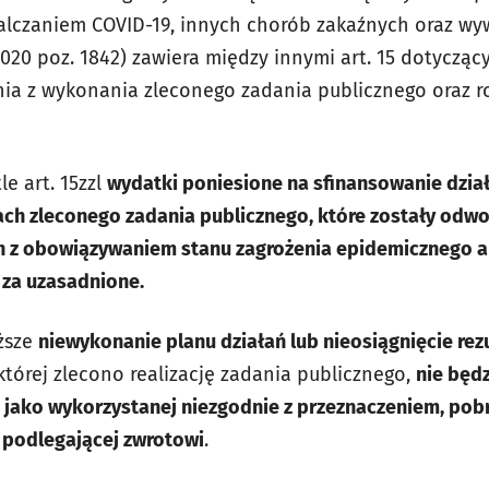
alczaniem COVID-19, innych chorób zakaźnych oraz wy
 2020 poz. 1842) zawiera między innymi art. 15 dotyczą
ia z wykonania zleconego zadania publicznego oraz ro
le art. 15zzl
wydatki poniesione na sfinansowanie dzia
ch zleconego zadania publicznego, które zostały odw
h z obowiązywaniem stanu zagrożenia epidemicznego a
za uzasadnione.
ższe
niewykonanie planu działań lub nieosiągnięcie re
tórej zlecono realizację zadania publicznego,
nie będ
 jako wykorzystanej niezgodnie z przeznaczeniem, pobr
 podlegającej zwrotowi
.