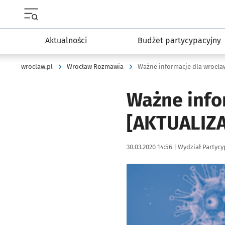
Menu główne portalu wroclaw.pl
Aktualności
Budżet partycypacyjny
wroclaw.pl
Wrocław Rozmawia
Ważne informacje dla wrocła
Ważne info
[AKTUALIZA
Data publikacji:
Autor:
30.03.2020 14:56 |
Wydział Partycy
Kliknij, aby powiększyć