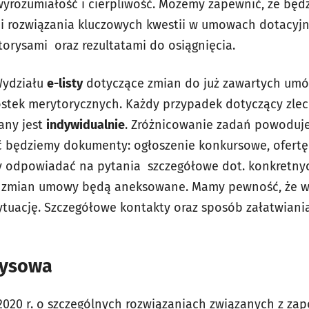
wyrozumiałość i cierpliwość. Możemy zapewnić, że bę
i rozwiązania kluczowych kwestii w umowach dotacyj
rysami oraz rezultatami do osiągnięcia.
Wydziału
e-listy
dotyczące zmian do już zawartych umó
stek merytorycznych. Każdy przypadek dotyczący zle
any jest
indywidualnie
. Zróżnicowanie zadań powoduje
 będziemy dokumenty: ogłoszenie konkursowe, ofertę
y odpowiadać na pytania szczegółowe dot. konkretny
i zmian umowy będą aneksowane. Mamy pewność, że w
ytuację. Szczegółowe kontakty oraz sposób załatwiani
ryzysowa
2020 r. o szczególnych rozwiązaniach związanych z za