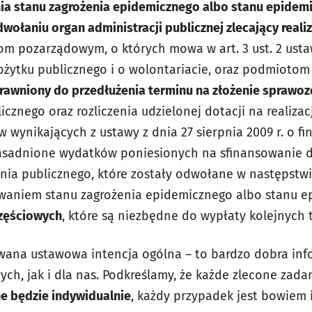
a stanu zagrożenia epidemicznego albo stanu epidemii
wołaniu organ administracji publicznej zlecający reali
om pozarządowym, o których mowa w art. 3 ust. 2 usta
 pożytku publicznego i o wolontariacie, oraz podmioto
prawniony do przedłużenia terminu na złożenie sprawo
cznego oraz rozliczenia udzielonej dotacji na realiza
wynikających z ustawy z dnia 27 sierpnia 2009 r. o fi
zasadnione wydatków poniesionych na sfinansowanie d
ia publicznego, które zostały odwołane w następstwi
waniem stanu zagrożenia epidemicznego albo stanu e
zęściowych
, które są niezbędne do wypłaty kolejnych t
wana ustawowa intencja ogólna – to bardzo dobra inf
ch, jak i dla nas. Podkreślamy, że każde zlecone zadan
e będzie indywidualnie
, każdy przypadek jest bowiem 